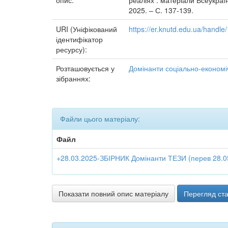
опис:
реаліях : матеріали Всеукраї
2025. – С. 137-139.
URI (Уніфікований
https://er.knutd.edu.ua/handl
ідентифікатор
ресурсу):
Розташовується у
Домінанти соціально-економіч
зібраннях:
Файли цього матеріалу:
Файл
+28.03.2025-ЗБІРНИК Домінанти ТЕЗИ (перев 28.05
Показати повний опис матеріалу
Перегляд ста