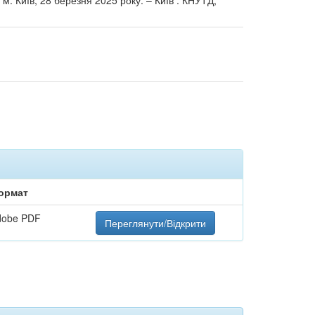
м. Київ, 28 березня 2025 року. – Київ : КНУТД,
ормат
dobe PDF
Переглянути/Відкрити