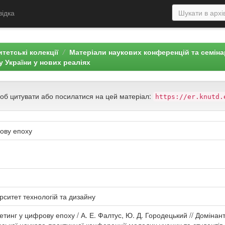
відка
тетські колекції
Матеріали наукових конференцій та семін
 України у нових реаліях
щоб цитувати або посилатися на цей матеріал:
https://er.knutd.
ову епоху
рситет технологій та дизайну
тинг у цифрову епоху / А. Е. Фалтус, Ю. Д. Городецький // Домінан