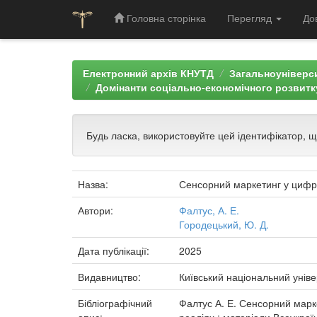
Головна сторінка
Перегляд
До
Skip
navigation
Електронний архів КНУТД
Загальноуніверси
Домінанти соціально-економічного розвитку
Будь ласка, використовуйте цей ідентифікатор, 
Назва:
Сенсорний маркетинг у цифр
Автори:
Фалтус, А. Е.
Городецький, Ю. Д.
Дата публікації:
2025
Видавництво:
Київський національний уніве
Бібліографічний
Фалтус А. Е. Сенсорний марке