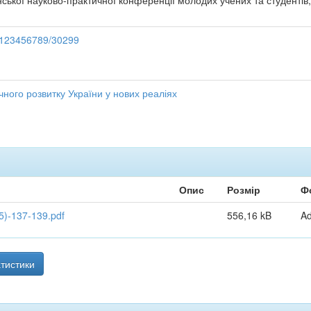
нської науково-практичної конференції молодих учених та студентів, 
e/123456789/30299
ного розвитку України у нових реаліях
Опис
Розмір
Ф
)-137-139.pdf
556,16 kB
A
тистики