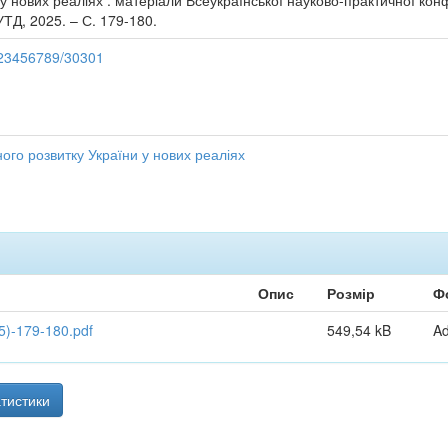
у нових реаліях : матеріали Всеукраїнської науково-практичної конф
УТД, 2025. – С. 179-180.
/123456789/30301
ого розвитку України у нових реаліях
Опис
Розмір
Ф
)-179-180.pdf
549,54 kB
A
тистики