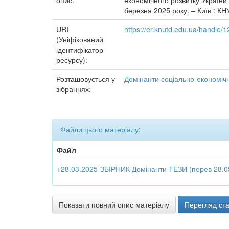
опис:
економічного розвитку України 
березня 2025 року. – Київ : КН
URI
https://er.knutd.edu.ua/handle
(Уніфікований
ідентифікатор
ресурсу):
Розташовується у
Домінанти соціально-економічн
зібраннях:
Файли цього матеріалу:
Файл
+28.03.2025-ЗБІРНИК Домінанти ТЕЗИ (перев 28.05
Показати повний опис матеріалу
Перегляд ста