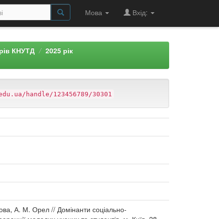
Мова
Вхід:
арів КНУТД
2025 рік
edu.ua/handle/123456789/30301
ова, А. М. Орел // Домінанти соціально-