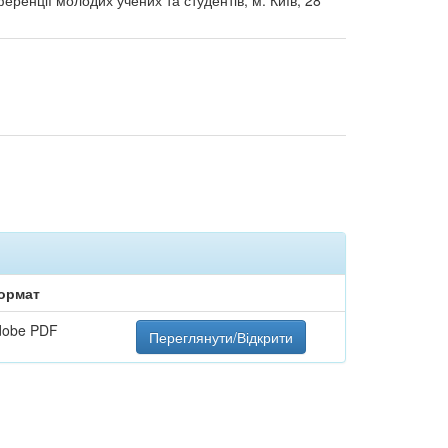
еренції молодих учених та студентів, м. Київ, 28
ормат
dobe PDF
Переглянути/Відкрити