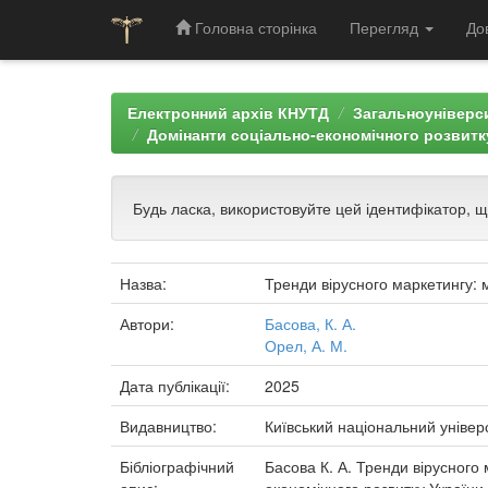
Головна сторінка
Перегляд
До
Skip
navigation
Електронний архів КНУТД
Загальноуніверси
Домінанти соціально-економічного розвитку
Будь ласка, використовуйте цей ідентифікатор, 
Назва:
Тренди вірусного маркетингу: 
Автори:
Басова, К. А.
Орел, А. М.
Дата публікації:
2025
Видавництво:
Київський національний універ
Бібліографічний
Басова К. А. Тренди вірусного 