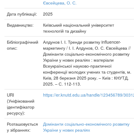
Євсейцева, О. С.
Дата публікації:
2025
Видавництво:
Київський національний університет
технологій та дизайну
Бібліографічний
Алдунов І. І. Тренди розвитку influencer-
опис:
маркетингу / І. І. Алдунов, О. С. Євсейцева //
Домінанти соціально-економічного розвитку
України у нових реаліях : матеріали
Всеукраїнської науково-практичної
конференції молодих учених та студентів, м.
Київ, 28 березня 2025 року. – Київ : КНУТД,
2025. – С. 112-113.
URI
https://er.knutd.edu.ua/handle/123456789/3031
(Уніфікований
ідентифікатор
ресурсу):
Розташовується
Домінанти соціально-економічного розвитку
у зібраннях:
України у нових реаліях