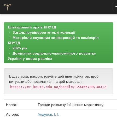
Skip
navigation
Електронний архів КНУТД
Загальноуніверситетські колекції
Матеріали наукових конференцій та семінарів
КНУТД
2025 рік
Домінанти соціально-економічного розвитку
України у нових реаліях
Будь ласка, використовуйте цей ідентифікатор, щоб
цитувати або посилатися на цей матеріал:
https://er.knutd.edu.ua/handle/123456789/30312
Назва:
Тренди розвитку influencer-маркетингу
Автори:
Алдунов, І. І.