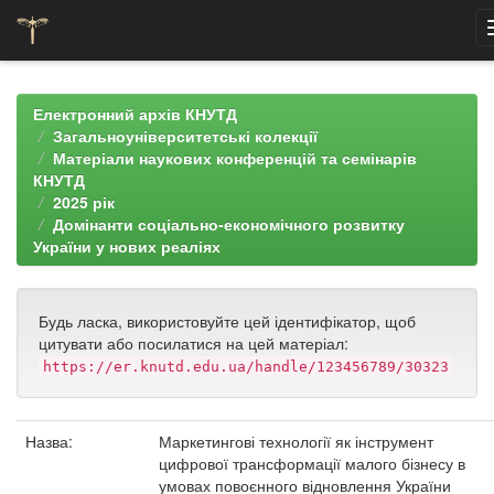
Skip
navigation
Електронний архів КНУТД
Загальноуніверситетські колекції
Матеріали наукових конференцій та семінарів
КНУТД
2025 рік
Домінанти соціально-економічного розвитку
України у нових реаліях
Будь ласка, використовуйте цей ідентифікатор, щоб
цитувати або посилатися на цей матеріал:
https://er.knutd.edu.ua/handle/123456789/30323
Назва:
Маркетингові технології як інструмент
цифрової трансформації малого бізнесу в
умовах повоєнного відновлення України