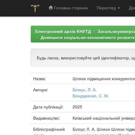
Головна сторінка
Перегляд
До
Skip
navigation
Електронний архів КНУТД
Загальноуніверси
Домінанти соціально-економічного розвитку
Будь ласка, використовуйте цей ідентифікатор, 
Назва:
Шляхи підвищення конкурентос
Автори:
Білоус, Л. А.
Бондаренко, С. М.
Дата публікації:
2025
Видавництво:
Київський національний універс
Бібліографічний
Білоус Л. А. Шляхи Шляхи підви