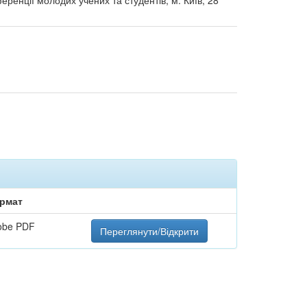
еренції молодих учених та студентів, м. Київ, 28
рмат
obe PDF
Переглянути/Відкрити