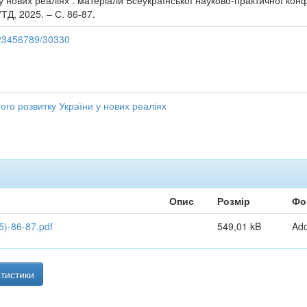
у нових реаліях : матеріали Всеукраїнської науково-практичної конф
ТД, 2025. – С. 86-87.
/123456789/30330
ого розвитку України у нових реаліях
Опис
Розмір
Фо
)-86-87.pdf
549,01 kB
Ad
тистики