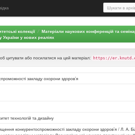
відка
тетські колекції
Матеріали наукових конференцій та семін
 України у нових реаліях
щоб цитувати або посилатися на цей матеріал:
https://er.knutd.
проможності закладу охорони здоров’я
итет технологій та дизайну
щення конкурентоспроможності закладу охорони здоров’я / Л. А. Бі