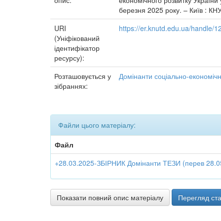
опис:
економічного розвитку України 
березня 2025 року. – Київ : КНУ
URI
https://er.knutd.edu.ua/handle
(Уніфікований
ідентифікатор
ресурсу):
Розташовується у
Домінанти соціально-економічн
зібраннях:
Файли цього матеріалу:
Файл
+28.03.2025-ЗБІРНИК Домінанти ТЕЗИ (перев 28.05
Показати повний опис матеріалу
Перегляд ста