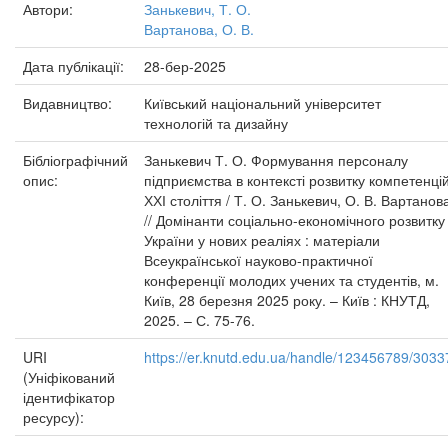
Автори:
Занькевич, Т. О.
Вартанова, О. В.
Дата публікації:
28-бер-2025
Видавництво:
Київський національний університет
технологій та дизайну
Бібліографічний
Занькевич Т. О. Формування персоналу
опис:
підприємства в контексті розвитку компетенці
ХХІ століття / Т. О. Занькевич, О. В. Вартанов
// Домінанти соціально-економічного розвитку
України у нових реаліях : матеріали
Всеукраїнської науково-практичної
конференції молодих учених та студентів, м.
Київ, 28 березня 2025 року. – Київ : КНУТД,
2025. – С. 75-76.
URI
https://er.knutd.edu.ua/handle/123456789/3033
(Уніфікований
ідентифікатор
ресурсу):