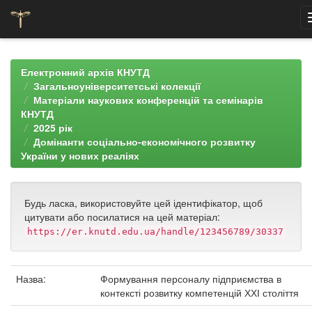
Skip
navigation
Електронний архів КНУТД
Загальноуніверситетські колекції
Матеріали наукових конференцій та семінарів
КНУТД
2025 рік
Домінанти соціально-економічного розвитку
України у нових реаліях
Будь ласка, використовуйте цей ідентифікатор, щоб
цитувати або посилатися на цей матеріал:
https://er.knutd.edu.ua/handle/123456789/30337
Назва:
Формування персоналу підприємства в
контексті розвитку компетенцій ХХІ століття