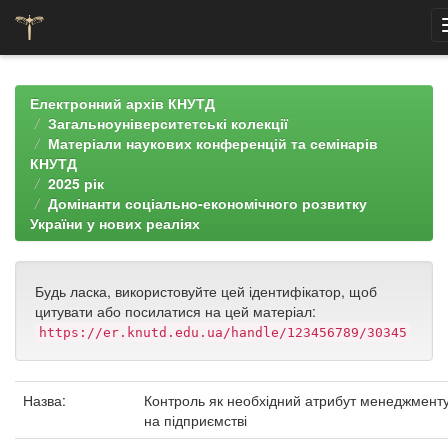
Skip
navigation
Електронний архів КНУТД
Загальноуніверситетські колекції
Матеріали наукових конференцій та семінарів
КНУТД
2025 рік
Домінанти соціально-економічного розвитку
України у нових реаліях
Будь ласка, використовуйте цей ідентифікатор, щоб
цитувати або посилатися на цей матеріал:
https://er.knutd.edu.ua/handle/123456789/30345
Назва:
Контроль як необхідний атрибут менеджмент
на підприємстві