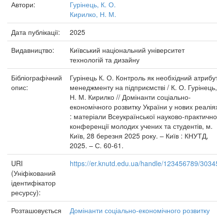
Автори:
Гурінець, К. О.
Кирилко, Н. М.
Дата публікації:
2025
Видавництво:
Київський національний університет
технологій та дизайну
Бібліографічний
Гурінець К. О. Контроль як необхідний атрибу
опис:
менеджменту на підприємстві / К. О. Гурінець,
Н. М. Кирилко // Домінанти соціально-
економічного розвитку України у нових реалія
: матеріали Всеукраїнської науково-практично
конференції молодих учених та студентів, м.
Київ, 28 березня 2025 року. – Київ : КНУТД,
2025. – С. 60-61.
URI
https://er.knutd.edu.ua/handle/123456789/3034
(Уніфікований
ідентифікатор
ресурсу):
Розташовується
Домінанти соціально-економічного розвитку