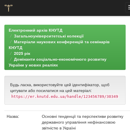
Skip
navigation
Електронний архів КНУТД
Загальноуніверситетські колекції
Матеріали наукових конференцій та семінарів
КНУТД
2025 рік
Домінанти соціально-економічного розвитку
України у нових реаліях
Будь ласка, використовуйте цей ідентифікатор, щоб
цитувати або посилатися на цей матеріал:
https://er.knutd.edu.ua/handle/123456789/30349
Назва:
Основні тенденції та перспективи розвитку
державного управління нефінансовою
звітністю в Україні