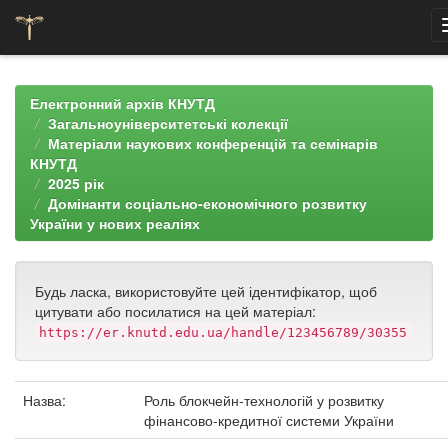
Skip
navigation
Електронний архів КНУТД
Загальноуніверситетські колекції
Матеріали наукових конференцій та семінарів
КНУТД
2025 рік
Домінанти соціально-економічного розвитку
України у нових реаліях
Будь ласка, використовуйте цей ідентифікатор, щоб
цитувати або посилатися на цей матеріал:
https://er.knutd.edu.ua/handle/123456789/30355
Назва:
Роль блокчейн-технологій у розвитку
фінансово-кредитної системи України