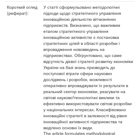
Короткий огляд
У статті сформульовано методологічні
(реферат):
підходи щодо стратегічного управління
інноваційною діяльністю вітчизняних
підприємств. Визначено, що важливим
етапом стратегічного управління
інноваційною активністю є постановка
стратегічних цілей в області розробки і
впровадження нововведень на
підприємствах. Обгрунтовано, що саме
відсутність дієвої стратегії розвитку економіки
України на базі знань призводить до
поступової втрати сфери наукових
досліджень і розробок, можливості
оперативно впроваджувати їх результати в
реальний сектор економіки, реагувати на
світові науково!технологічні виклики та
ефективно використовувати світові розробки
у національних інтересах. Класифіковано
інноваційні стратегії в залежності від рівня
інноваційної активності підприємства та
виділено основні їх види.
The article formulates methodological