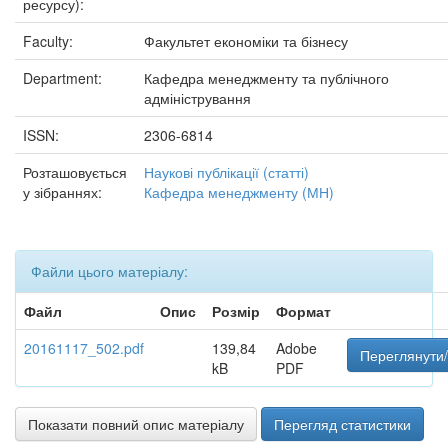
ресурсу):
Faculty:
Факультет економіки та бізнесу
Department:
Кафедра менеджменту та публічного
адміністрування
ISSN:
2306-6814
Розташовується
Наукові публікації (статті)
у зібраннях:
Кафедра менеджменту (МН)
Файли цього матеріалу:
Файл
Опис
Розмір
Формат
20161117_502.pdf
139,84
Adobe
Переглянути/
kB
PDF
Показати повний опис матеріалу
Перегляд статистики