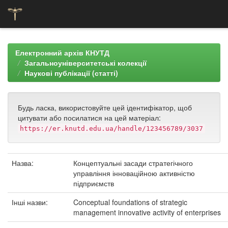
Skip
navigation
Електронний архів КНУТД
Загальноуніверситетські колекції
Наукові публікації (статті)
Будь ласка, використовуйте цей ідентифікатор, щоб
цитувати або посилатися на цей матеріал:
https://er.knutd.edu.ua/handle/123456789/3037
Назва:
Концептуальні засади стратегічного
управління інноваційною активністю
підприємств
Інші назви:
Conceptual foundations of strategic
management innovative activity of enterprises