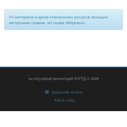
Усі матеріали в архіві електронних ресурсів захищені
авторським правом, всі права збережені.
Інституційний репозитарій КНУТД © 2026
Зворотний зв’язок
Карта сайту