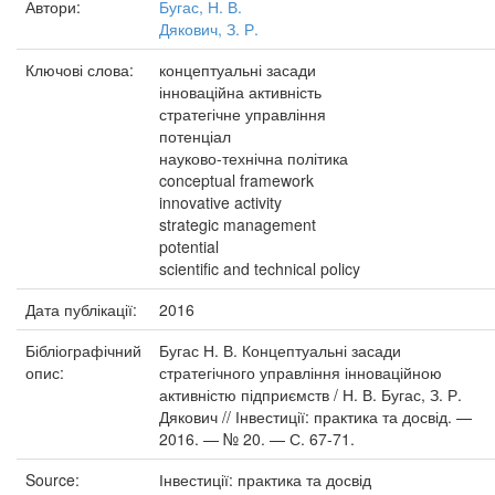
Автори:
Бугас, Н. В.
Дякович, З. Р.
Ключові слова:
концептуальні засади
інноваційна активність
стратегічне управління
потенціал
науково-технічна політика
conceptual framework
innovative activity
strategic management
potential
scientific and technical policy
Дата публікації:
2016
Бібліографічний
Бугас Н. В. Концептуальні засади
опис:
стратегічного управління інноваційною
активністю підприємств / Н. В. Бугас, З. Р.
Дякович // Інвестиції: практика та досвід. —
2016. — № 20. — С. 67-71.
Source:
Інвестиції: практика та досвід