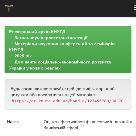
Skip
navigation
Електронний архів КНУТД
Загальноуніверситетські колекції
Матеріали наукових конференцій та семінарів
КНУТД
2025 рік
Домінанти соціально-економічного розвитку
України у нових реаліях
Будь ласка, використовуйте цей ідентифікатор, щоб
цитувати або посилатися на цей матеріал:
https://er.knutd.edu.ua/handle/123456789/30370
Назва:
Оцінка ефективності фінансових інновацій у
банківській сфері