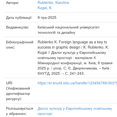
Автори:
Rublenko, Karolina
Kugai, K.
Дата публікації:
9-тра-2025
Видавництво:
Київський національний університет
технологій та дизайну
Бібліографічний
Rublenko K. Foreign language as a key to
опис:
success in graphic design / K. Rublenko, K.
Kugai // Діалог культур у Європейському
освітньому просторі : матеріали Х
Міжнародної конференції, м. Київ, 9 травня
2025 р. / упор. С. Є. Дворянчикова. – Київ :
КНУТД, 2025. – С. 241-243.
URI
https://er.knutd.edu.ua/handle/123456789/3037
(Уніфікований
ідентифікатор
ресурсу):
Розташовується
Діалог культур у Європейському освітньому
у зібраннях:
просторі