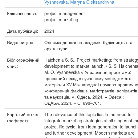
Vyshnevska, Maryna Oleksandrivna
Ключові слова:
project management
project marketing
Дата публікації:
2024
Видавництво:
Одеська державна академія будівництва та
архітектури
Бібліографічний
Haichenia S. S., Project marketing: from strateg
опис:
development to market launch. / S. S. Haichenia
M. O. Vyshnevska // Управління проєктами:
проєктний підхід в сучасному менеджменті :
матеріали ХV Міжнародної науково-практично
конференції фахівців, магістрантів, аспірантів
та науковців, м. Одеса, 2024. – Одеса :
ОДАБА, 2024. – С. 698–701.
Короткий огляд
The relevance of this topic lies in the need to
(реферат):
integrate marketing strategies at all stages of th
project life cycle, from idea generation to launch
and further development. Modern markets are