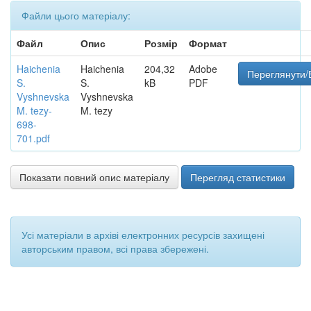
Файли цього матеріалу:
Файл
Опис
Розмір
Формат
Haichenia
Haichenia
204,32
Adobe
Переглянути/
S.
S.
kB
PDF
Vyshnevska
Vyshnevska
M. tezy-
M. tezy
698-
701.pdf
Показати повний опис матеріалу
Перегляд статистики
Усі матеріали в архіві електронних ресурсів захищені
авторським правом, всі права збережені.