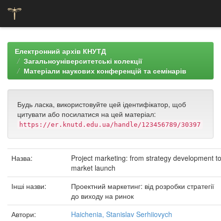
Skip
navigation
Електронний архів КНУТД
Загальноуніверситетські колекції
Матеріали наукових конференцій та семінарів
Будь ласка, використовуйте цей ідентифікатор, щоб
цитувати або посилатися на цей матеріал:
https://er.knutd.edu.ua/handle/123456789/30397
Назва:
Project marketing: from strategy development t
market launch
Інші назви:
Проектний маркетинг: від розробки стратегії
до виходу на ринок
Автори:
Haichenia, Stanislav Serhiiovych