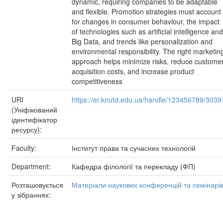
dynamic, requiring companies to be adaptable
and flexible. Promotion strategies must account
for changes in consumer behaviour, the impact
of technologies such as artificial intelligence and
Big Data, and trends like personalization and
environmental responsibility. The right marketin
approach helps minimize risks, reduce custome
acquisition costs, and increase product
competitiveness
URI
https://er.knutd.edu.ua/handle/123456789/3039
(Уніфікований
ідентифікатор
ресурсу):
Faculty:
Інститут права та сучасних технологій
Department:
Кафедра філології та перекладу (ФП)
Розташовується
Матеріали наукових конференцій та семінарі
у зібраннях: