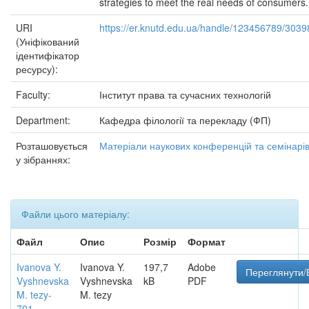
strategies to meet the real needs of consumers.
URI
https://er.knutd.edu.ua/handle/123456789/3039
(Уніфікований
ідентифікатор
ресурсу):
Faculty:
Інститут права та сучасних технологій
Department:
Кафедра філології та перекладу (ФП)
Розташовується
Матеріали наукових конференцій та семінарі
у зібраннях:
Файли цього матеріалу:
Файл
Опис
Розмір
Формат
Ivanova Y.
Ivanova Y.
197,7
Adobe
Переглянути/
Vyshnevska
Vyshnevska
kB
PDF
M. tezy-
M. tezy
701-