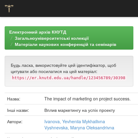
Skip
navigation
Електронний архів КНУТД
Загальноуніверситетські колекції
Матеріали наукових конференцій та семінарів
Будь ласка, використовуйте цей ідентифікатор, щоб
цитувати або посилатися на цей матеріал:
https://er.knutd.edu.ua/handle/123456789/30398
Назва:
The impact of marketing on project success.
Інші назви:
Вплив маркетингу на успіх проекту
Автори:
Ivanova, Yevheniia Mykhailivna
Vyshnevska, Maryna Oleksandrivna