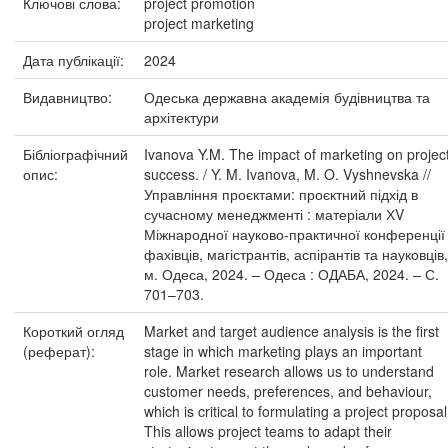
Ключові слова:
project promotion
project marketing
Дата публікації:
2024
Видавництво:
Одеська державна академія будівництва та
архітектури
Бібліографічний
Ivanova Y.M. The impact of marketing on projec
опис:
success. / Y. M. Ivanova, M. O. Vyshnevska //
Управління проєктами: проєктний підхід в
сучасному менеджменті : матеріали ХV
Міжнародної науково-практичної конференції
фахівців, магістрантів, аспірантів та науковців,
м. Одеса, 2024. – Одеса : ОДАБА, 2024. – С.
701–703.
Короткий огляд
Market and target audience analysis is the first
(реферат):
stage in which marketing plays an important
role. Market research allows us to understand
customer needs, preferences, and behaviour,
which is critical to formulating a project proposal
This allows project teams to adapt their