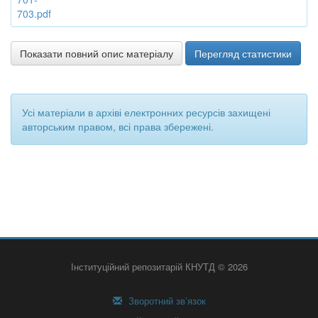
703.pdf
Показати повний опис матеріалу
Перегляд статистики
Усі матеріали в архіві електронних ресурсів захищені
авторським правом, всі права збережені.
Інституційний репозитарій КНУТД © 2026
Зворотний зв’язок