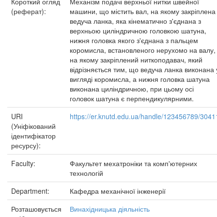
Короткий огляд
Механізм подачі верхньої нитки швейної
(реферат):
машини, що містить вал, на якому закріплена
ведуча ланка, яка кінематично з'єднана з
верхньою циліндричною головкою шатуна,
нижня головка якого з'єднана з пальцем
коромисла, встановленого нерухомо на валу,
на якому закріплений ниткоподавач, який
відрізняється тим, що ведуча ланка виконана 
вигляді коромисла, а нижня головка шатуна
виконана циліндричною, при цьому осі
головок шатуна є перпендикулярними.
URI
https://er.knutd.edu.ua/handle/123456789/3041
(Уніфікований
ідентифікатор
ресурсу):
Faculty:
Факультет мехатроніки та комп'ютерних
технологій
Department:
Кафедра механічної інженерії
Розташовується
Винахідницька діяльність