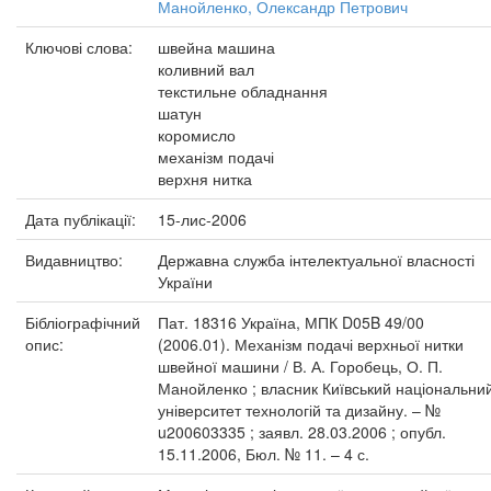
Манойленко, Олександр Петрович
Ключові слова:
швейна машина
коливний вал
текстильне обладнання
шатун
коромисло
механізм подачі
верхня нитка
Дата публікації:
15-лис-2006
Видавництво:
Державна служба інтелектуальної власності
України
Бібліографічний
Пат. 18316 Україна, МПК D05B 49/00
опис:
(2006.01). Механізм подачі верхньої нитки
швейної машини / В. А. Горобець, О. П.
Манойленко ; власник Київський національни
університет технологій та дизайну. – №
u200603335 ; заявл. 28.03.2006 ; опубл.
15.11.2006, Бюл. № 11. – 4 с.