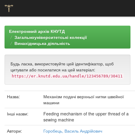
Skip
navigation
Електронний архів КНУТД
Загальноуніверситетські колекції
Винахідницька діяльність
Будь ласка, використовуйте цей ідентифікатор, щоб
цитувати або посилатися на цей матеріал:
https://er.knutd.edu.ua/handle/123456789/30411
Назва:
Механізм подачі верхньої нитки швейної
машини
Інші назви:
Feeding mechanism of the upper thread of a
sewing machine
Автори:
Горобець, Василь Андрійович