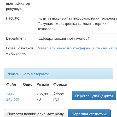
ідентифікатор
ресурсу):
Faculty:
Інститут інженерії та інформаційних технологі
Факультет мехатроніки та комп'ютерних
технологій
Department:
Кафедра механічної інженерії
Розташовується
Матеріали наукових конференцій та семінарі
у зібраннях:
Файли цього матеріалу:
Файл
Опис
Розмір
Формат
244-
265,89
Adobe
Переглянути/Відкрити
245.pdf
kB
PDF
Показати повний опис матеріалу
Перегляд статистики