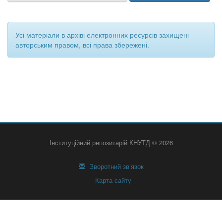
Усі матеріали в архіві електронних ресурсів захищені
авторським правом, всі права збережені.
Інституційний репозитарій КНУТД © 2026
Зворотний зв’язок
Карта сайту