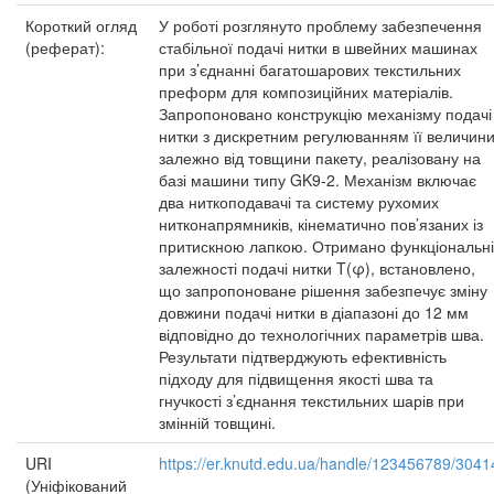
Короткий огляд
У роботі розглянуто проблему забезпечення
(реферат):
стабільної подачі нитки в швейних машинах
при з’єднанні багатошарових текстильних
преформ для композиційних матеріалів.
Запропоновано конструкцію механізму подачі
нитки з дискретним регулюванням її величин
залежно від товщини пакету, реалізовану на
базі машини типу GK9-2. Механізм включає
два ниткоподавачі та систему рухомих
нитконапрямників, кінематично пов’язаних із
притискною лапкою. Отримано функціональні
залежності подачі нитки T(φ), встановлено,
що запропоноване рішення забезпечує зміну
довжини подачі нитки в діапазоні до 12 мм
відповідно до технологічних параметрів шва.
Результати підтверджують ефективність
підходу для підвищення якості шва та
гнучкості з’єднання текстильних шарів при
змінній товщині.
URI
https://er.knutd.edu.ua/handle/123456789/3041
(Уніфікований