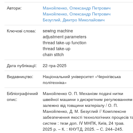
Автори:
Манойленко, Олександр Петрович
Манойленко, Олександр Петрович
Безуглий, Дмитро Миколайович
Ключові слова:
sewing machine
adjustment parameters
thread take-up function
thread take-up
chain stitch
Дата публікації:
22-тра-2025
Видавництво:
Національний університет «Чернігівська
політехніка»
Бібліографічний
Манойленко О. П. Механізм подачі нитки
опис:
швейної машини з дискретним регулюванням
залежно від товщини матеріалу / О. П.
Манойленко, Д. М. Безуглий // Комплексне
забезпечення якості технологічних процесів т
систем : тези доп. ІV МНПК, Київ, 24 трав.
2025 р. – К. : КНУТД, 2025. – С. 244–245.