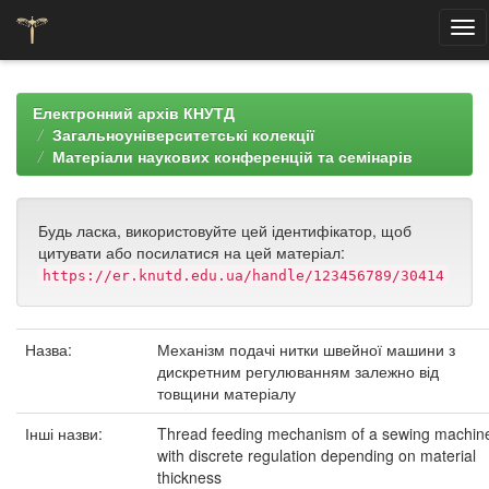
Skip
navigation
Електронний архів КНУТД
Загальноуніверситетські колекції
Матеріали наукових конференцій та семінарів
Будь ласка, використовуйте цей ідентифікатор, щоб
цитувати або посилатися на цей матеріал:
https://er.knutd.edu.ua/handle/123456789/30414
Назва:
Механізм подачі нитки швейної машини з
дискретним регулюванням залежно від
товщини матеріалу
Інші назви:
Thread feeding mechanism of a sewing machin
with discrete regulation depending on material
thickness