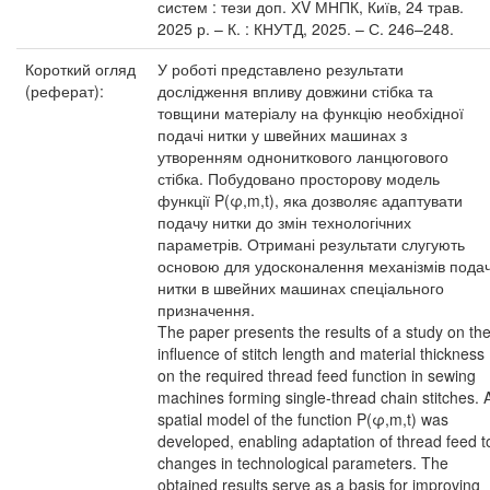
систем : тези доп. ХV МНПК, Київ, 24 трав.
2025 р. – К. : КНУТД, 2025. – С. 246–248.
Короткий огляд
У роботі представлено результати
(реферат):
дослідження впливу довжини стібка та
товщини матеріалу на функцію необхідної
подачі нитки у швейних машинах з
утворенням однониткового ланцюгового
стібка. Побудовано просторову модель
функції P(φ,m,t), яка дозволяє адаптувати
подачу нитки до змін технологічних
параметрів. Отримані результати слугують
основою для удосконалення механізмів подач
нитки в швейних машинах спеціального
призначення.
The paper presents the results of a study on th
influence of stitch length and material thickness
on the required thread feed function in sewing
machines forming single-thread chain stitches. 
spatial model of the function P(φ,m,t) was
developed, enabling adaptation of thread feed t
changes in technological parameters. The
obtained results serve as a basis for improving