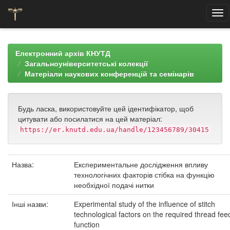
Skip
navigation
Електронний архів КНУТД
Загальноуніверситетські колекції
Матеріали наукових конференцій та семінарів
Будь ласка, використовуйте цей ідентифікатор, щоб
цитувати або посилатися на цей матеріал:
https://er.knutd.edu.ua/handle/123456789/30415
Назва:
Експериментальне дослідження впливу
технологічних факторів стібка на функцію
необхідної подачі нитки
Інші назви:
Еxperimental study of the influence of stitch
technological factors on the required thread fee
function