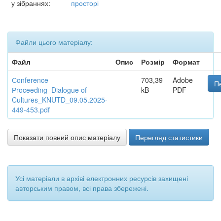
у зібраннях:
просторі
Файли цього матеріалу:
Файл
Опис
Розмір
Формат
Сonference
703,39
Adobe
П
Рroceeding_Dialogue of
kB
PDF
Cultures_KNUTD_09.05.2025-
449-453.pdf
Показати повний опис матеріалу
Перегляд статистики
Усі матеріали в архіві електронних ресурсів захищені
авторським правом, всі права збережені.