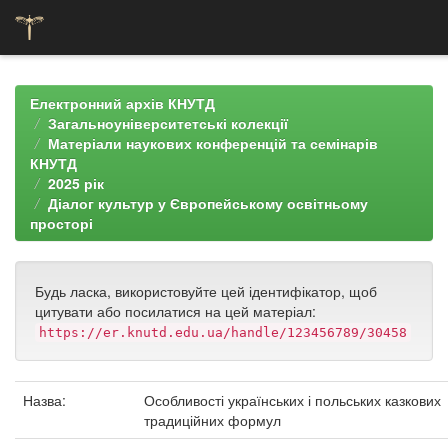
Skip
navigation
Електронний архів КНУТД
Загальноуніверситетські колекції
Матеріали наукових конференцій та семінарів
КНУТД
2025 рік
Діалог культур у Європейському освітньому
просторі
Будь ласка, використовуйте цей ідентифікатор, щоб
цитувати або посилатися на цей матеріал:
https://er.knutd.edu.ua/handle/123456789/30458
Назва:
Особливості українських і польських казкових
традиційних формул