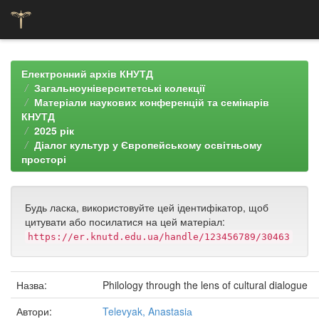
Skip
navigation
Електронний архів КНУТД
Загальноуніверситетські колекції
Матеріали наукових конференцій та семінарів
КНУТД
2025 рік
Діалог культур у Європейському освітньому
просторі
Будь ласка, використовуйте цей ідентифікатор, щоб
цитувати або посилатися на цей матеріал:
https://er.knutd.edu.ua/handle/123456789/30463
Назва:
Philology through the lens of cultural dialogue
Автори:
Televyak, Anastasiа