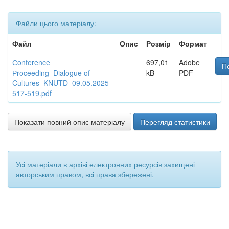
Файли цього матеріалу:
Файл
Опис
Розмір
Формат
Сonference
697,01
Adobe
П
Рroceeding_Dialogue of
kB
PDF
Cultures_KNUTD_09.05.2025-
517-519.pdf
Показати повний опис матеріалу
Перегляд статистики
Усі матеріали в архіві електронних ресурсів захищені
авторським правом, всі права збережені.