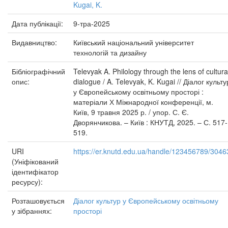
Kugai, K.
Дата публікації:
9-тра-2025
Видавництво:
Київський національний університет
технологій та дизайну
Бібліографічний
Televyak A. Philology through the lens of cultura
опис:
dialogue / A. Televyak, K. Kugai // Діалог культу
у Європейському освітньому просторі :
матеріали Х Міжнародної конференції, м.
Київ, 9 травня 2025 р. / упор. С. Є.
Дворянчикова. – Київ : КНУТД, 2025. – С. 517-
519.
URI
https://er.knutd.edu.ua/handle/123456789/3046
(Уніфікований
ідентифікатор
ресурсу):
Розташовується
Діалог культур у Європейському освітньому
у зібраннях:
просторі