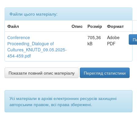
Файли цього матеріалу:
Файл
Опис
Розмір
Формат
Сonference
705,36
Adobe
П
Рroceeding_Dialogue of
kB
PDF
Cultures_KNUTD_09.05.2025-
454-459.pdf
Показати повний опис матеріалу
Перегляд статистики
Усі матеріали в архіві електронних ресурсів захищені
авторським правом, всі права збережені.