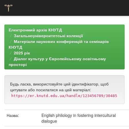
Skip
navigation
Електронний архів КНУТД
Загальноуніверситетські колекції
Матеріали наукових конференцій та семінарів
КНУТД
2025 рік
Діалог культур у Європейському освітньому
просторі
Будь ласка, використовуйте цей ідентифікатор, щоб
цитувати або посилатися на цей матеріал:
https://er.knutd.edu.ua/handle/123456789/30485
Назва:
English philology in fostering intercultural
dialogue