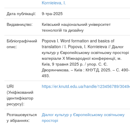
Kornieieva, I.
Дата публікації:
9-тра-2025
Видавництво:
Київський національний університет
технологій та дизайну
Бібліографічний
Popova I. Word formation and basics of
опис:
translation / I. Popova, I. Kornieieva // Діалог
культур у Європейському освітньому просторі 
матеріали Х Міжнародної конференції, м.
Київ, 9 травня 2025 р. / упор. С. Є.
Дворянчикова. – Київ : КНУТД, 2025. – С. 490-
493.
URI
https://er.knutd.edu.ua/handle/123456789/3049
(Уніфікований
ідентифікатор
ресурсу):
Розташовується
Діалог культур у Європейському освітньому
у зібраннях:
просторі