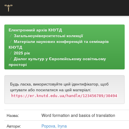
Skip
navigation
Електронний архів КНУТД
Загальноуніверситетські колекції
Матеріали наукових конференцій та семінарів
КНУТД
2025 рік
Діалог культур у Європейському освітньому
просторі
Будь ласка, використовуйте цей ідентифікатор, щоб
цитувати або посилатися на цей матеріал:
https://er.knutd.edu.ua/handle/123456789/30494
Назва:
Word formation and basics of translation
Автори:
Popova, Iryna