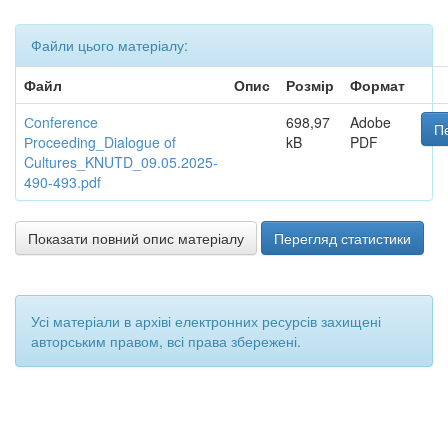
Файли цього матеріалу:
Файл
Опис
Розмір
Формат
Сonference
698,97
Adobe
П
Рroceeding_Dialogue of
kB
PDF
Cultures_KNUTD_09.05.2025-
490-493.pdf
Показати повний опис матеріалу
Перегляд статистики
Усі матеріали в архіві електронних ресурсів захищені
авторським правом, всі права збережені.