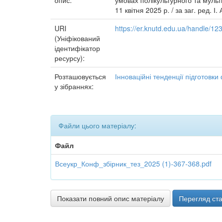
опис:
умовах полікультурного та мульти
11 квітня 2025 р. / за заг. ред. І
URI
https://er.knutd.edu.ua/handle/1
(Уніфікований
ідентифікатор
ресурсу):
Розташовується
Інноваційні тенденції підготовки
у зібраннях:
Файли цього матеріалу:
Файл
Всеукр_Конф_збірник_тез_2025 (1)-367-368.pdf
Показати повний опис матеріалу
Перегляд ста