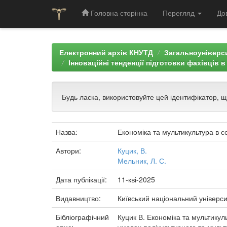
Головна сторінка
Перегляд
До
Skip
navigation
Електронний архів КНУТД
Загальноуніверси
Інноваційні тенденції підготовки фахівців 
Будь ласка, використовуйте цей ідентифікатор, 
Назва:
Економіка та мультикультура в с
Автори:
Куцик, В.
Мельник, Л. С.
Дата публікації:
11-кві-2025
Видавництво:
Київський національний універси
Бібліографічний
Куцик В. Економіка та мультикуль