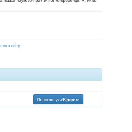
аїнської науково-практичної конференції, м. Київ,
аного світу
Переглянути/Відкрити