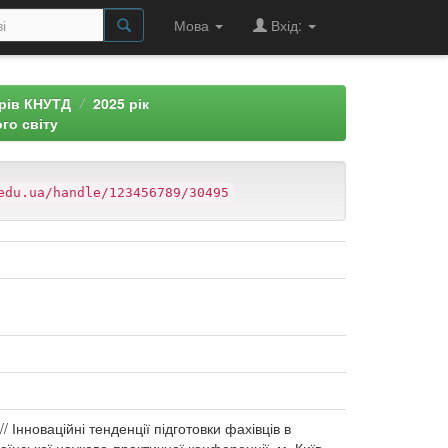
Мова
Вхід:
арів КНУТД
2025 рік
го світу
edu.ua/handle/123456789/30495
/ Інноваційні тенденції підготовки фахівців в