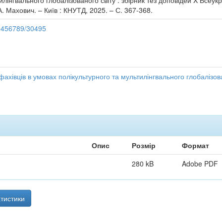
лінгвального глобалізованого світу : збірник тез доповідей X Всеукр
. А. Махович. – Київ : КНУТД, 2025. – С. 367-368.
23456789/30495
 фахівців в умовах полікультурного та мультилінгвального глобалізов
Опис
Розмір
Формат
280 kB
Adobe PDF
тистики