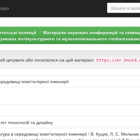
відка
тетські колекції
Матеріали наукових конференцій та семін
в умовах полікультурного та мультилінгвального глобалізовано
щоб цитувати або посилатися на цей матеріал:
https://er.knutd.
ередовищі комп'ютерної інженерії
тет технологій та дизайну
тура в середовищі комп'ютерної інженерії / В. Куцик, Л. С. Мельник /