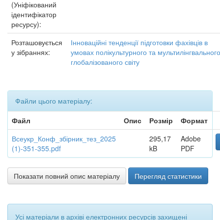
(Уніфікований
ідентифікатор
ресурсу):
Розташовується
Інноваційні тенденції підготовки фахівців в
у зібраннях:
умовах полікультурного та мультилінгвальног
глобалізованого світу
Файли цього матеріалу:
Файл
Опис
Розмір
Формат
Всеукр_Конф_збірник_тез_2025
295,17
Adobe
(1)-351-355.pdf
kB
PDF
Показати повний опис матеріалу
Перегляд статистики
Усі матеріали в архіві електронних ресурсів захищені