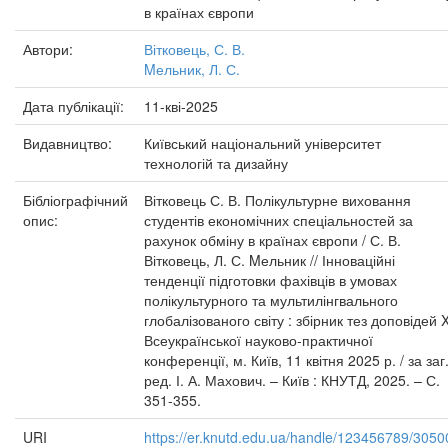
в країнах європи
Автори:
Вітковець, С. В.
Mельник, Л. С.
Дата публікації:
11-кві-2025
Видавництво:
Київський національний університет
технологій та дизайну
Бібліографічний
Вітковець С. В. Полікультурне виховання
опис:
студентів економічних спеціальностей за
рахунок обміну в країнах європи / С. В.
Вітковець, Л. С. Mельник // Інноваційні
тенденції підготовки фахівців в умовах
полікультурного та мультилінгвального
глобалізованого світу : збірник тез доповідей 
Всеукраїнської науково-практичної
конференції, м. Київ, 11 квітня 2025 р. / за заг
ред. І. А. Махович. – Київ : КНУТД, 2025. – С.
351-355.
URI
https://er.knutd.edu.ua/handle/123456789/3050