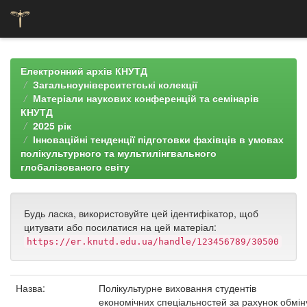
Skip
navigation
Електронний архів КНУТД
Загальноуніверситетські колекції
Матеріали наукових конференцій та семінарів
КНУТД
2025 рік
Інноваційні тенденції підготовки фахівців в умовах
полікультурного та мультилінгвального
глобалізованого світу
Будь ласка, використовуйте цей ідентифікатор, щоб
цитувати або посилатися на цей матеріал:
https://er.knutd.edu.ua/handle/123456789/30500
Назва:
Полікультурне виховання студентів
економічних спеціальностей за рахунок обмін