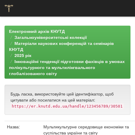
Skip
navigation
Електронний архів КНУТД
Загальноуніверситетські колекції
Матеріали наукових конференцій та семінарів
КНУТД
2025 рік
Інноваційні тенденції підготовки фахівців в умовах
полікультурного та мультилінгвального
глобалізованого світу
Будь ласка, використовуйте цей ідентифікатор, щоб
цитувати або посилатися на цей матеріал:
https://er.knutd.edu.ua/handle/123456789/30501
Назва:
Мультикультурне середовище економіки та
суспільства україни та світу