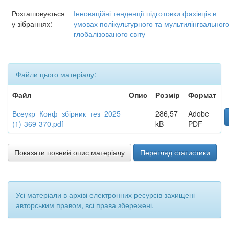
Розташовується
Інноваційні тенденції підготовки фахівців в
у зібраннях:
умовах полікультурного та мультилінгвальног
глобалізованого світу
Файли цього матеріалу:
Файл
Опис
Розмір
Формат
Всеукр_Конф_збірник_тез_2025
286,57
Adobe
(1)-369-370.pdf
kB
PDF
Показати повний опис матеріалу
Перегляд статистики
Усі матеріали в архіві електронних ресурсів захищені
авторським правом, всі права збережені.