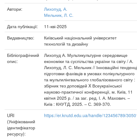
Автори:
Лихопуд, А.
Мельник, Л. С.
Дата публікації:
11-кві-2025
Видавництво:
Київський національний університет
технологій та дизайну
Бібліографічний
Лихопуд А. Мультикультурне середовище
опис:
економіки та суспільства україни та світу / А.
Лихопуд, Л. С. Мельник // Інноваційні тенденці
підготовки фахівців в умовах полікультурного
та мультилінгвального глобалізованого світу :
збірник тез доповідей X Всеукраїнської
науково-практичної конференції, м. Київ, 11
квітня 2025 р. / за заг. ред. І. А. Махович. –
Київ : КНУТД, 2025. – С. 369-370.
URI
https://er.knutd.edu.ua/handle/123456789/3050
(Уніфікований
ідентифікатор
ресурсу):