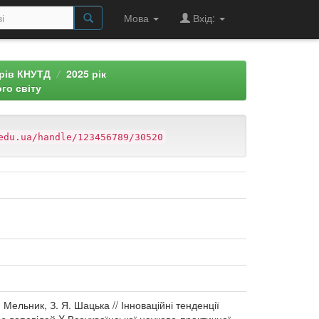
Мова
Вхід:
арів КНУТД
2025 рік
го світу
edu.ua/handle/123456789/30520
Мельник, З. Я. Шацька // Інноваційні тенденції