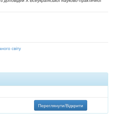
тез доповідей X Всеукраїнської науково-практичної
аного світу
Переглянути/Відкрити