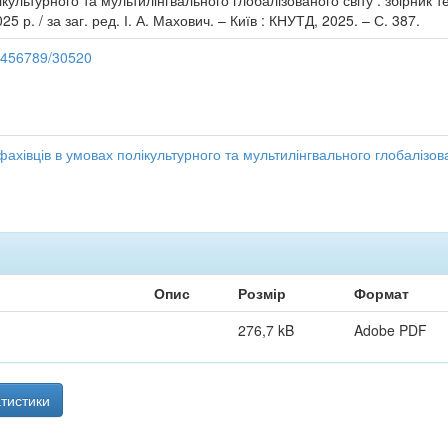
ікультурного та мультилінгвального глобалізованого світу : збірник 
25 р. / за заг. ред. І. А. Махович. – Київ : КНУТД, 2025. – С. 387.
23456789/30520
 фахівців в умовах полікультурного та мультилінгвального глобалізов
Опис
Розмір
Формат
276,7 kB
Adobe PDF
тистики