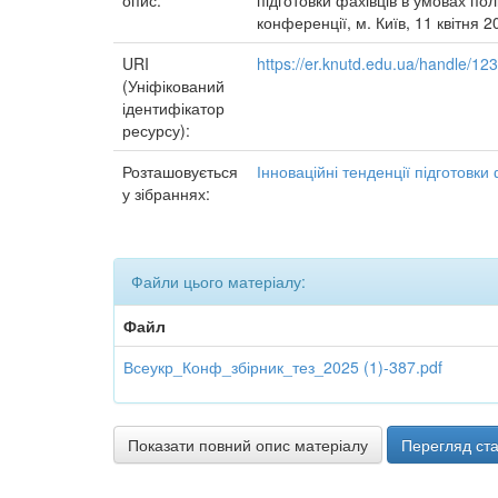
опис:
підготовки фахівців в умовах пол
конференції, м. Київ, 11 квітня 20
URI
https://er.knutd.edu.ua/handle/1
(Уніфікований
ідентифікатор
ресурсу):
Розташовується
Інноваційні тенденції підготовки
у зібраннях:
Файли цього матеріалу:
Файл
Всеукр_Конф_збірник_тез_2025 (1)-387.pdf
Показати повний опис матеріалу
Перегляд ста