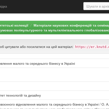
відка
тетські колекції
Матеріали наукових конференцій та семін
в умовах полікультурного та мультилінгвального глобалізовано
щоб цитувати або посилатися на цей матеріал:
https://er.knutd.
влення малого та середнього бізнесу в Україні
тет технологій та дизайну
оєнного відновлення малого та середнього бізнесу в Україні / О. А. 