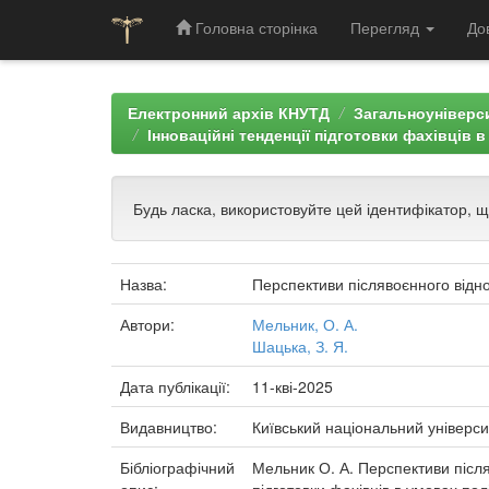
Головна сторінка
Перегляд
До
Skip
navigation
Електронний архів КНУТД
Загальноуніверси
Інноваційні тенденції підготовки фахівців 
Будь ласка, використовуйте цей ідентифікатор, 
Назва:
Перспективи післявоєнного відно
Автори:
Мельник, О. А.
Шацька, З. Я.
Дата публікації:
11-кві-2025
Видавництво:
Київський національний універси
Бібліографічний
Мельник О. А. Перспективи післяв