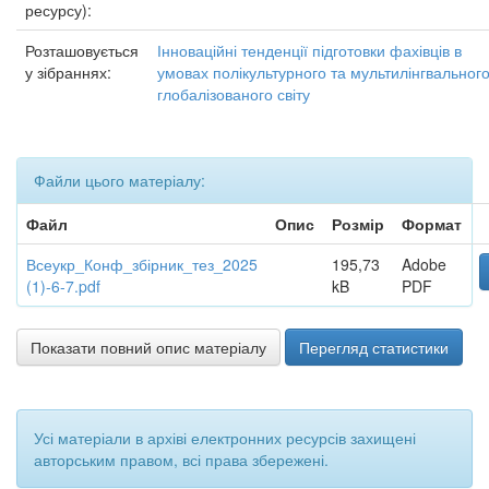
ресурсу):
Розташовується
Інноваційні тенденції підготовки фахівців в
у зібраннях:
умовах полікультурного та мультилінгвальног
глобалізованого світу
Файли цього матеріалу:
Файл
Опис
Розмір
Формат
Всеукр_Конф_збірник_тез_2025
195,73
Adobe
(1)-6-7.pdf
kB
PDF
Показати повний опис матеріалу
Перегляд статистики
Усі матеріали в архіві електронних ресурсів захищені
авторським правом, всі права збережені.