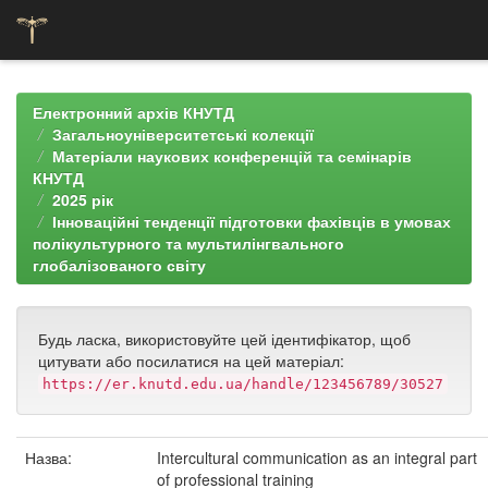
Skip
navigation
Електронний архів КНУТД
Загальноуніверситетські колекції
Матеріали наукових конференцій та семінарів
КНУТД
2025 рік
Інноваційні тенденції підготовки фахівців в умовах
полікультурного та мультилінгвального
глобалізованого світу
Будь ласка, використовуйте цей ідентифікатор, щоб
цитувати або посилатися на цей матеріал:
https://er.knutd.edu.ua/handle/123456789/30527
Назва:
Intercultural communication as an integral part
of professional training