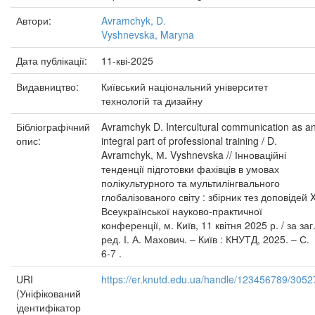
Автори:
Avramchyk, D.
Vyshnevska, Maryna
Дата публікації:
11-кві-2025
Видавництво:
Київський національний університет
технологій та дизайну
Бібліографічний
Avramchyk D. Intercultural communication as a
опис:
integral part of professional training / D.
Avramchyk, М. Vyshnevska // Інноваційні
тенденції підготовки фахівців в умовах
полікультурного та мультилінгвального
глобалізованого світу : збірник тез доповідей 
Всеукраїнської науково-практичної
конференції, м. Київ, 11 квітня 2025 р. / за заг
ред. І. А. Махович. – Київ : КНУТД, 2025. – С.
6-7 .
URI
https://er.knutd.edu.ua/handle/123456789/3052
(Уніфікований
ідентифікатор