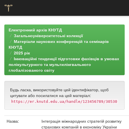
Skip
navigation
Електронний архів КНУТД
Загальноуніверситетські колекції
Матеріали наукових конференцій та семінарів
КНУТД
2025 рік
Інноваційні тенденції підготовки фахівців в умовах
полікультурного та мультилінгвального
глобалізованого світу
Будь ласка, використовуйте цей ідентифікатор, щоб
цитувати або посилатися на цей матеріал:
https://er.knutd.edu.ua/handle/123456789/30530
Назва:
Інтеграція міжнародних стратегій розвитку
страхових компаній в економіку України