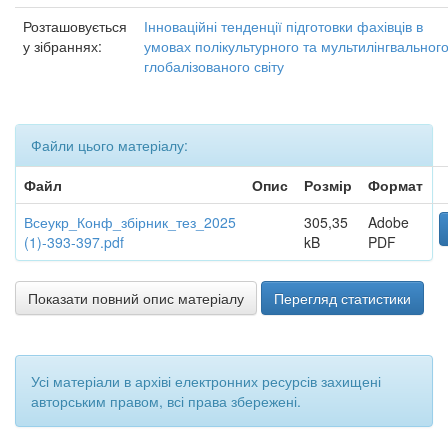
Розташовується
Інноваційні тенденції підготовки фахівців в
у зібраннях:
умовах полікультурного та мультилінгвальног
глобалізованого світу
Файли цього матеріалу:
Файл
Опис
Розмір
Формат
Всеукр_Конф_збірник_тез_2025
305,35
Adobe
(1)-393-397.pdf
kB
PDF
Показати повний опис матеріалу
Перегляд статистики
Усі матеріали в архіві електронних ресурсів захищені
авторським правом, всі права збережені.