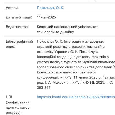
Автори:
Покальчук, О. К.
Дата публікації:
11-кві-2025
Видавництво:
Київський національний університет
технологій та дизайну
Бібліографічний
Покальчук О. К. Інтеграція міжнародних
опис:
стратегій розвитку страхових компаній в
економіку України / О. К. Покальчук//
Інноваційні тенденції підготовки фахівців в
умовах полікультурного та мультилінгвальног
глобалізованого світу : збірник тез доповідей 
Всеукраїнської науково-практичної
конференції, м. Київ, 11 квітня 2025 р. / за заг
ред. І. А. Махович. – Київ : КНУТД, 2025. – С.
393-397.
URI
https://er.knutd.edu.ua/handle/123456789/3053
(Уніфікований
ідентифікатор
ресурсу):