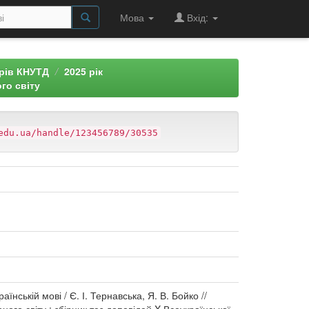
Мова
Вхід:
арів КНУТД
2025 рік
го світу
edu.ua/handle/123456789/30535
нській мові / Є. І. Тернавська, Я. В. Бойко //