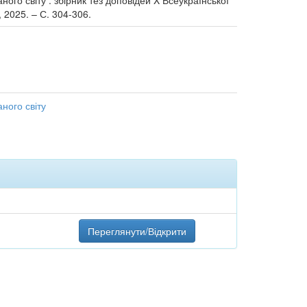
ного світу : збірник тез доповідей X Всеукраїнської
, 2025. – С. 304-306.
аного світу
Переглянути/Відкрити