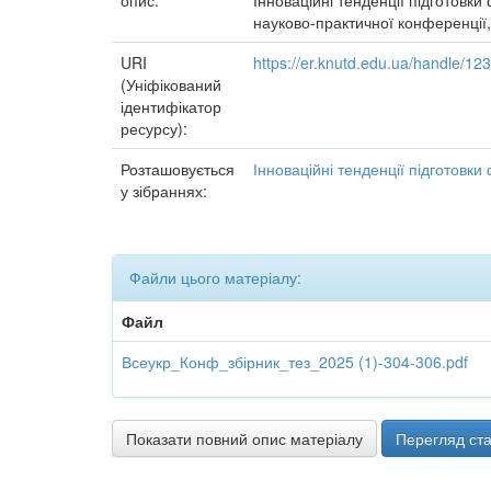
опис:
Інноваційні тенденції підготовки
науково-практичної конференції, м
URI
https://er.knutd.edu.ua/handle/1
(Уніфікований
ідентифікатор
ресурсу):
Розташовується
Інноваційні тенденції підготовки
у зібраннях:
Файли цього матеріалу:
Файл
Всеукр_Конф_збірник_тез_2025 (1)-304-306.pdf
Показати повний опис матеріалу
Перегляд ста