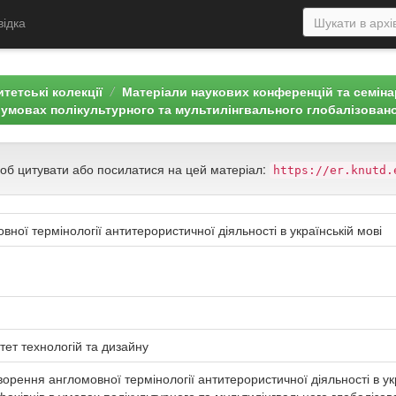
відка
тетські колекції
Матеріали наукових конференцій та семін
в умовах полікультурного та мультилінгвального глобалізовано
щоб цитувати або посилатися на цей матеріал:
https://er.knutd.
ної термінології антитерористичної діяльності в українській мові
тет технологій та дизайну
орення англомовної термінології антитерористичної діяльності в украї