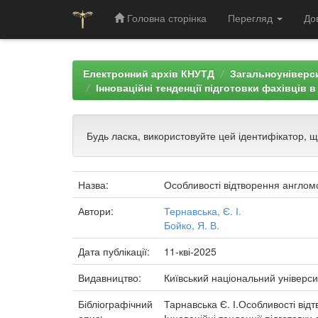
Головна сторінка
Перегляд
До
Skip
navigation
Електронний архів КНУТД
Загальноуніверси
Інноваційні тенденції підготовки фахівців 
Будь ласка, використовуйте цей ідентифікатор, 
Назва:
Особливості відтворення англомов
Автори:
Тернавська, Є. І.
Бойко, Я. В.
Дата публікації:
11-кві-2025
Видавництво:
Київський національний універси
Бібліографічний
Тарнавська Є. І.Особливості відтв