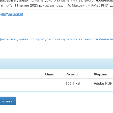
 фахівців в умовах полікультурного та мультилінгвального глобалізова
. Київ, 11 квітня 2025 р. / за заг. ред. І. А. Махович. – Київ : КНУТД
23456789/30535
 фахівців в умовах полікультурного та мультилінгвального глобалізов
Опис
Розмір
Формат
305,1 kB
Adobe PDF
тистики