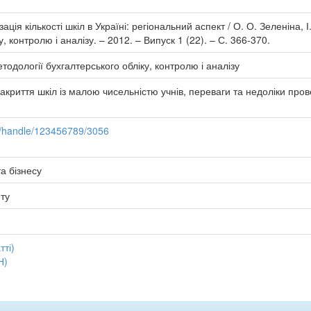
ція кількості шкіл в Україні: регіональний аспект / О. О. Зеленіна, 
, контролю і аналізу. – 2012. – Випуск 1 (22). – С. 366-370.
тодології бухгалтерського обліку, контролю і аналізу
криття шкіл із малою чисельністю учнів, переваги та недоліки прове
ua/handle/123456789/3056
а бізнесу
иту
тті)
Н)