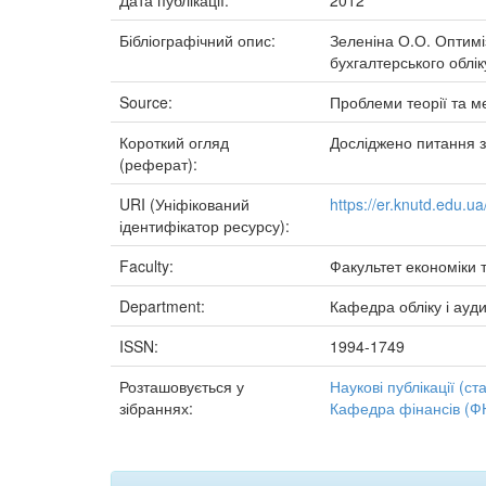
Дата публікації:
2012
Бібліографічний опис:
Зеленіна О.О. Оптиміза
бухгалтерського обліку
Source:
Проблеми теорії та ме
Короткий огляд
Досліджено питання за
(реферат):
URI (Уніфікований
https://er.knutd.edu.
ідентифікатор ресурсу):
Faculty:
Факультет економіки т
Department:
Кафедра обліку і ауд
ISSN:
1994-1749
Розташовується у
Наукові публікації (ста
зібраннях:
Кафедра фінансів (Ф