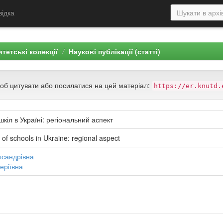
відка
тетські колекції
Наукові публікації (статті)
щоб цитувати або посилатися на цей матеріал:
https://er.knutd.
шкіл в Україні: регіональний аспект
of schools in Ukraine: regional aspect
ксандрівна
еріївна