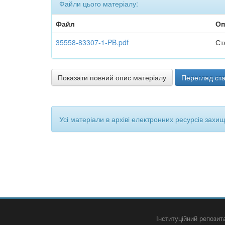
Файли цього матеріалу:
Файл
Оп
35558-83307-1-PB.pdf
Ст
Показати повний опис матеріалу
Перегляд ста
Усі матеріали в архіві електронних ресурсів захи
Інституційний репози