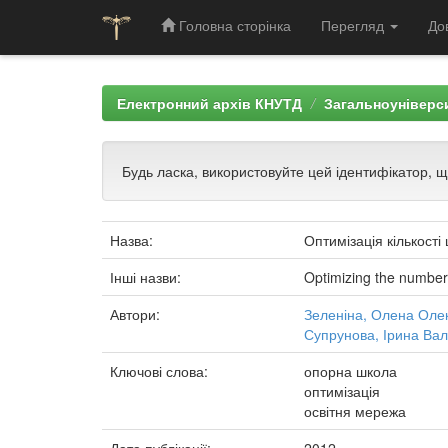
Головна сторінка
Перегляд
До
Skip
navigation
Електронний архів КНУТД
Загальноуніверси
Будь ласка, використовуйте цей ідентифікатор, 
Назва:
Оптимізація кількості 
Інші назви:
Optimizing the number 
Автори:
Зеленіна, Олена Оле
Супрунова, Ірина Вал
Ключові слова:
опорна школа
оптимізація
освітня мережа