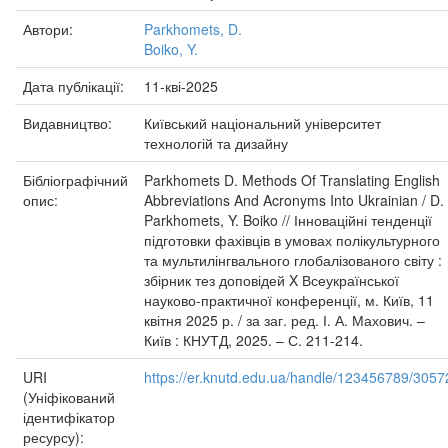
Автори:
Parkhomets, D.
Boiko, Y.
Дата публікації:
11-кві-2025
Видавництво:
Київський національний університет
технологій та дизайну
Бібліографічний
Parkhomets D. Methods Of Translating English
опис:
Abbreviations And Acronyms Into Ukrainian / D.
Parkhomets, Y. Boiko // Інноваційні тенденції
підготовки фахівців в умовах полікультурного
та мультилінгвального глобалізованого світу :
збірник тез доповідей X Всеукраїнської
науково-практичної конференції, м. Київ, 11
квітня 2025 р. / за заг. ред. І. А. Махович. –
Київ : КНУТД, 2025. – С. 211-214.
URI
https://er.knutd.edu.ua/handle/123456789/3057
(Уніфікований
ідентифікатор
ресурсу):