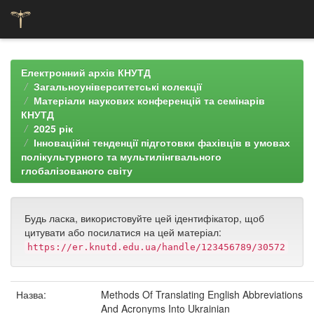
Skip
navigation
Електронний архів КНУТД
Загальноуніверситетські колекції
Матеріали наукових конференцій та семінарів
КНУТД
2025 рік
Інноваційні тенденції підготовки фахівців в умовах
полікультурного та мультилінгвального
глобалізованого світу
Будь ласка, використовуйте цей ідентифікатор, щоб
цитувати або посилатися на цей матеріал:
https://er.knutd.edu.ua/handle/123456789/30572
Назва:
Methods Of Translating English Abbreviations
And Acronyms Into Ukrainian