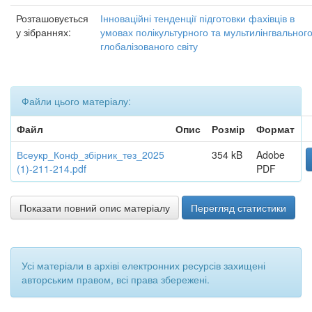
Розташовується
Інноваційні тенденції підготовки фахівців в
у зібраннях:
умовах полікультурного та мультилінгвальног
глобалізованого світу
Файли цього матеріалу:
Файл
Опис
Розмір
Формат
Всеукр_Конф_збірник_тез_2025
354 kB
Adobe
(1)-211-214.pdf
PDF
Показати повний опис матеріалу
Перегляд статистики
Усі матеріали в архіві електронних ресурсів захищені
авторським правом, всі права збережені.