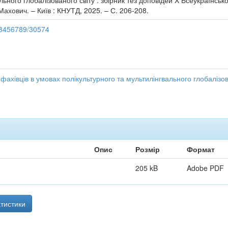
льного глобалізованого світу : збірник тез доповідей X Всеукраїнсько
А. Махович. – Київ : КНУТД, 2025. – С. 206-208.
123456789/30574
и фахівців в умовах полікультурного та мультилінгвального глобалізов
Опис
Розмір
Формат
205 kB
Adobe PDF
тистики