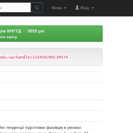
Мова
Вхід:
арів КНУТД
2025 рік
го світу
edu.ua/handle/123456789/30574
ійні тенденції підготовки фахівців в умовах