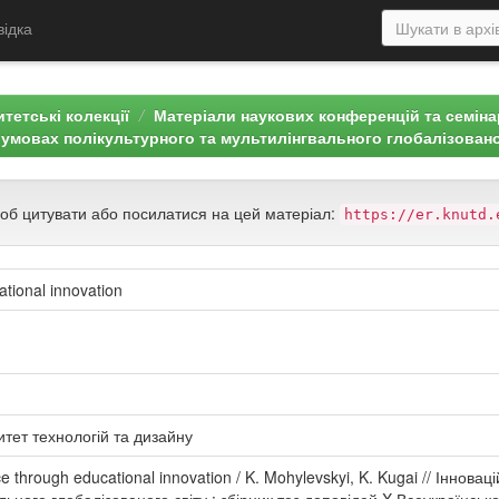
відка
тетські колекції
Матеріали наукових конференцій та семін
в умовах полікультурного та мультилінгвального глобалізовано
щоб цитувати або посилатися на цей матеріал:
https://er.knutd.
tional innovation
итет технологій та дизайну
 through educational innovation / K. Mohylevskyi, K. Kugai // Інновац