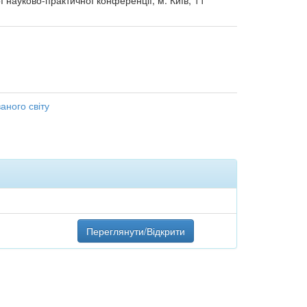
ї науково-практичної конференції, м. Київ, 11
аного світу
Переглянути/Відкрити