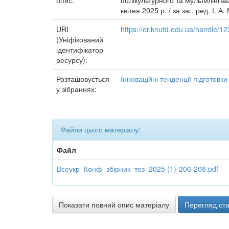
опис:
полікультурного та мультилінгва
квітня 2025 р. / за заг. ред. І. 
URI
https://er.knutd.edu.ua/handle/
(Уніфікований
ідентифікатор
ресурсу):
Розташовується
Інноваційні тенденції підготовк
у зібраннях:
Файли цього матеріалу:
Файл
Всеукр_Конф_збірник_тез_2025 (1)-206-208.pdf
Показати повний опис матеріалу
Перегляд ста