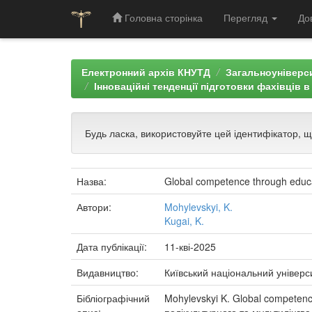
Головна сторінка
Перегляд
До
Skip
navigation
Електронний архів КНУТД
Загальноуніверси
Інноваційні тенденції підготовки фахівців 
Будь ласка, використовуйте цей ідентифікатор, 
Назва:
Global competence through educa
Автори:
Mohylevskyi, K.
Kugai, K.
Дата публікації:
11-кві-2025
Видавництво:
Київський національний універс
Бібліографічний
Mohylevskyi K. Global competence