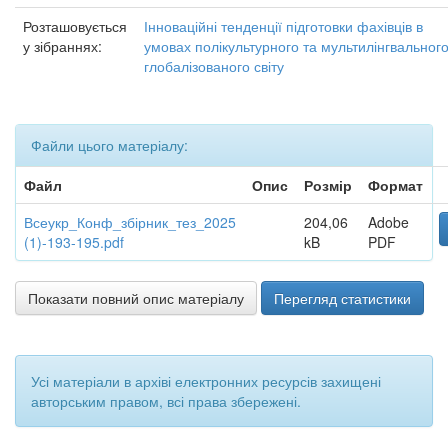
Розташовується
Інноваційні тенденції підготовки фахівців в
у зібраннях:
умовах полікультурного та мультилінгвальног
глобалізованого світу
Файли цього матеріалу:
Файл
Опис
Розмір
Формат
Всеукр_Конф_збірник_тез_2025
204,06
Adobe
(1)-193-195.pdf
kB
PDF
Показати повний опис матеріалу
Перегляд статистики
Усі матеріали в архіві електронних ресурсів захищені
авторським правом, всі права збережені.