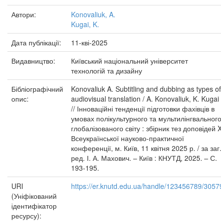
Автори:
Konovaliuk, A.
Kugai, K.
Дата публікації:
11-кві-2025
Видавництво:
Київський національний університет
технологій та дизайну
Бібліографічний
Konovaliuk A. Subtitling and dubbing as types of
опис:
audiovisual translation / A. Konovaliuk, K. Kugai
// Інноваційні тенденції підготовки фахівців в
умовах полікультурного та мультилінгвальног
глобалізованого світу : збірник тез доповідей 
Всеукраїнської науково-практичної
конференції, м. Київ, 11 квітня 2025 р. / за заг
ред. І. А. Махович. – Київ : КНУТД, 2025. – С.
193-195.
URI
https://er.knutd.edu.ua/handle/123456789/3057
(Уніфікований
ідентифікатор
ресурсу):