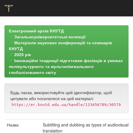
Skip
navigation
Електронний архів КНУТД
Загальноуніверситетські колекції
Матеріали наукових конференцій та семінарів
КНУТД
2025 рік
Інноваційні тенденції підготовки фахівців в умовах
полікультурного та мультилінгвального
глобалізованого світу
Будь ласка, використовуйте цей ідентифікатор, щоб
цитувати або посилатися на цей матеріал:
https://er.knutd.edu.ua/handle/123456789/30579
Назва:
Subtitling and dubbing as types of audiovisual
translation