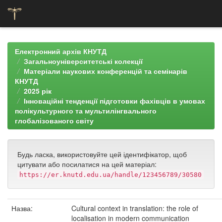
Skip
navigation
Електронний архів КНУТД
Загальноуніверситетські колекції
Матеріали наукових конференцій та семінарів
КНУТД
2025 рік
Інноваційні тенденції підготовки фахівців в умовах
полікультурного та мультилінгвального
глобалізованого світу
Будь ласка, використовуйте цей ідентифікатор, щоб
цитувати або посилатися на цей матеріал:
https://er.knutd.edu.ua/handle/123456789/30580
Назва:
Cultural context in translation: the role of
localisation in modern communication