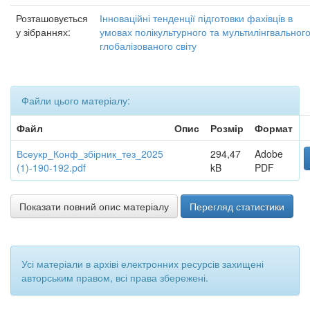
Розташовується
Інноваційні тенденції підготовки фахівців в
у зібраннях:
умовах полікультурного та мультилінгвальног
глобалізованого світу
Файли цього матеріалу:
Файл
Опис
Розмір
Формат
Всеукр_Конф_збірник_тез_2025
294,47
Adobe
(1)-190-192.pdf
kB
PDF
Показати повний опис матеріалу
Перегляд статистики
Усі матеріали в архіві електронних ресурсів захищені
авторським правом, всі права збережені.