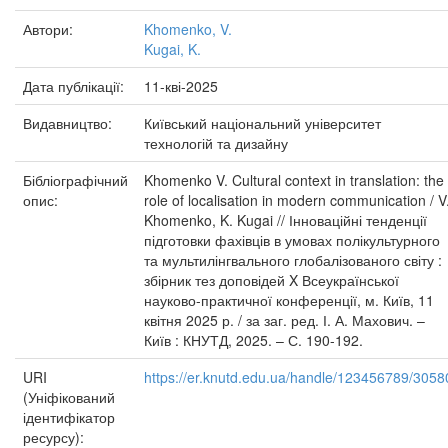
Автори:
Khomenko, V.
Kugai, K.
Дата публікації:
11-кві-2025
Видавництво:
Київський національний університет
технологій та дизайну
Бібліографічний
Khomenko V. Cultural context in translation: the
опис:
role of localisation in modern communication / V
Khomenko, K. Kugai // Інноваційні тенденції
підготовки фахівців в умовах полікультурного
та мультилінгвального глобалізованого світу :
збірник тез доповідей X Всеукраїнської
науково-практичної конференції, м. Київ, 11
квітня 2025 р. / за заг. ред. І. А. Махович. –
Київ : КНУТД, 2025. – С. 190-192.
URI
https://er.knutd.edu.ua/handle/123456789/3058
(Уніфікований
ідентифікатор
ресурсу):