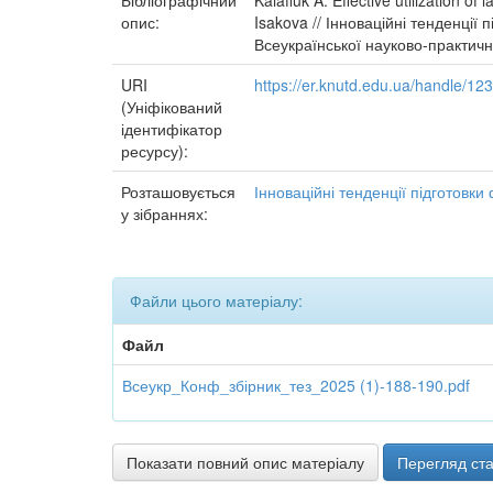
Бібліографічний
Kaiafiuk A. Effective utilization 
опис:
Isakova // Інноваційні тенденції 
Всеукраїнської науково-практичної
URI
https://er.knutd.edu.ua/handle/1
(Уніфікований
ідентифікатор
ресурсу):
Розташовується
Інноваційні тенденції підготовки
у зібраннях:
Файли цього матеріалу:
Файл
Всеукр_Конф_збірник_тез_2025 (1)-188-190.pdf
Показати повний опис матеріалу
Перегляд ста