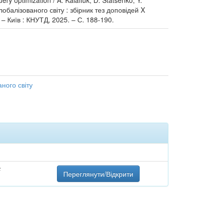
ry optimization / A. Kaiafiuk, D. Statsenko, Y.
лобалізованого світу : збірник тез доповідей X
. – Київ : КНУТД, 2025. – С. 188-190.
аного світу
F
Переглянути/Відкрити