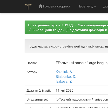
Головна сторінка
Перегляд
До
Skip
navigation
Електронний архів КНУТД
Загальноуніверси
Інноваційні тенденції підготовки фахівців 
Будь ласка, використовуйте цей ідентифікатор, 
Назва:
Effective utilization of large lan
Автори:
Kaiafiuk, A.
Statsenko, D.
Isakova, Y.
Дата публікації:
11-кві-2025
Видавництво:
Київський національний універси