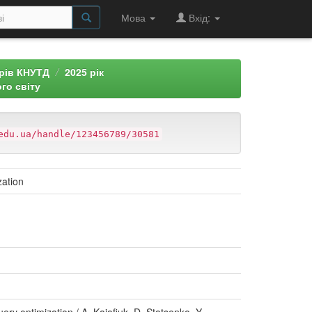
Мова
Вхід:
арів КНУТД
2025 рік
го світу
edu.ua/handle/123456789/30581
zation