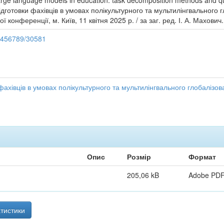
of large language models in education: task decomposition methods and que
підготовки фахівців в умовах полікультурного та мультилінгвального г
 конференції, м. Київ, 11 квітня 2025 р. / за заг. ред. І. А. Махович
23456789/30581
 фахівців в умовах полікультурного та мультилінгвального глобалізов
Опис
Розмір
Формат
205,06 kB
Adobe PD
тистики