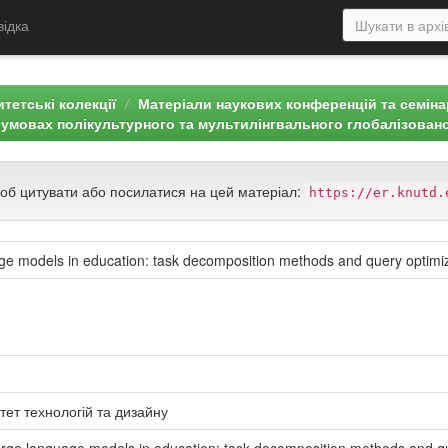
відка
тетські колекції
Матеріали наукових конференцій та семін
в умовах полікультурного та мультилінгвального глобалізовано
щоб цитувати або посилатися на цей матеріал:
https://er.knutd.
guage models in education: task decomposition methods and query optimi
тет технологій та дизайну