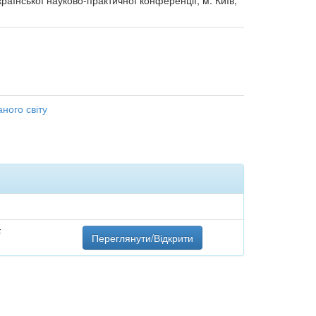
країнської науково-практичної конференції, м. Київ,
аного світу
F
Переглянути/Відкрити