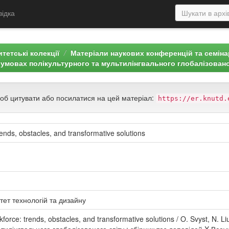
відка
тетські колекції
Матеріали наукових конференцій та семін
в умовах полікультурного та мультилінгвального глобалізовано
щоб цитувати або посилатися на цей матеріал:
https://er.knutd.
rends, obstacles, and transformative solutions
тет технологій та дизайну
rkforce: trends, obstacles, and transformative solutions / O. Svyst, N. 