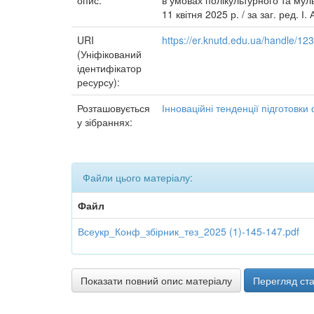
опис:
в умовах полікультурного та муль
11 квітня 2025 р. / за заг. ред. І
URI
https://er.knutd.edu.ua/handle/1
(Уніфікований
ідентифікатор
ресурсу):
Розташовується
Інноваційні тенденції підготовки
у зібраннях:
Файли цього матеріалу:
Файл
Всеукр_Конф_збірник_тез_2025 (1)-145-147.pdf
Показати повний опис матеріалу
Перегляд ста