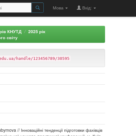
Мова
Вхід:
арів КНУТД
2025 рік
го світу
edu.ua/handle/123456789/30595
Liubymova // Інноваційні тенденції підготовки фахівців