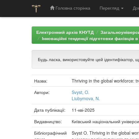
Головна сторінка
Перегляд
До
Skip
navigation
Електронний архів КНУТД
Загальноуніверси
Інноваційні тенденції підготовки фахівців 
Будь ласка, використовуйте цей ідентифікатор, 
Назва:
Thriving in the global workforce: t
Автори:
Svyst, O.
Liubymova, N.
Дата публікації:
11-кві-2025
Видавництво:
Київський національний універси
Бібліографічний
Svyst O. Thriving in the global wo