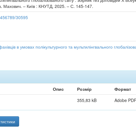
тилінгвального глобалізованого світу : збірник тез доповідей X Всеу
. А. Махович. – Київ : КНУТД, 2025. – С. 145-147.
23456789/30595
 фахівців в умовах полікультурного та мультилінгвального глобалізов
Опис
Розмір
Формат
355,83 kB
Adobe PD
тистики