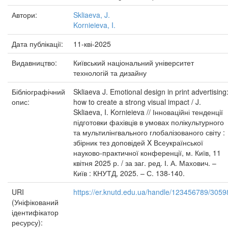
Автори:
Skliaeva, J.
Kornieieva, I.
Дата публікації:
11-кві-2025
Видавництво:
Київський національний університет
технологій та дизайну
Бібліографічний
Skliaeva J. Emotional design in print advertising
опис:
how to create a strong visual impact / J.
Skliaeva, I. Kornieieva // Інноваційні тенденції
підготовки фахівців в умовах полікультурного
та мультилінгвального глобалізованого світу :
збірник тез доповідей X Всеукраїнської
науково-практичної конференції, м. Київ, 11
квітня 2025 р. / за заг. ред. І. А. Махович. –
Київ : КНУТД, 2025. – С. 138-140.
URI
https://er.knutd.edu.ua/handle/123456789/3059
(Уніфікований
ідентифікатор
ресурсу):