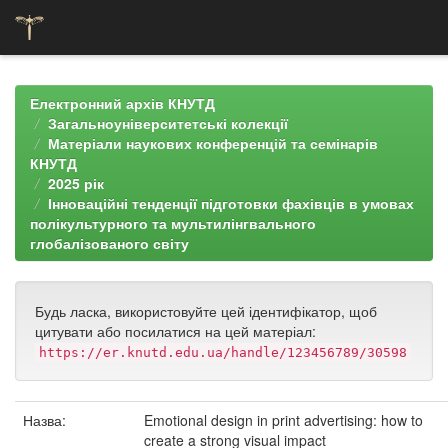
Skip
navigation
Електронний архів КНУТД
Загальноуніверситетські колекції
Матеріали наукових конференцій та семінарів
КНУТД
2025 рік
Інноваційні тенденції підготовки фахівців в умовах
полікультурного та мультилінгвального
глобалізованого світу
Будь ласка, використовуйте цей ідентифікатор, щоб
цитувати або посилатися на цей матеріал:
https://er.knutd.edu.ua/handle/123456789/30598
Назва:
Emotional design in print advertising: how to
create a strong visual impact