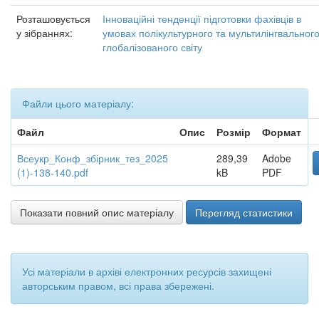
Розташовується
Інноваційні тенденції підготовки фахівців в
у зібраннях:
умовах полікультурного та мультилінгвальног
глобалізованого світу
Файли цього матеріалу:
Файл
Опис
Розмір
Формат
Всеукр_Конф_збірник_тез_2025
289,39
Adobe
(1)-138-140.pdf
kB
PDF
Показати повний опис матеріалу
Перегляд статистики
Усі матеріали в архіві електронних ресурсів захищені
авторським правом, всі права збережені.