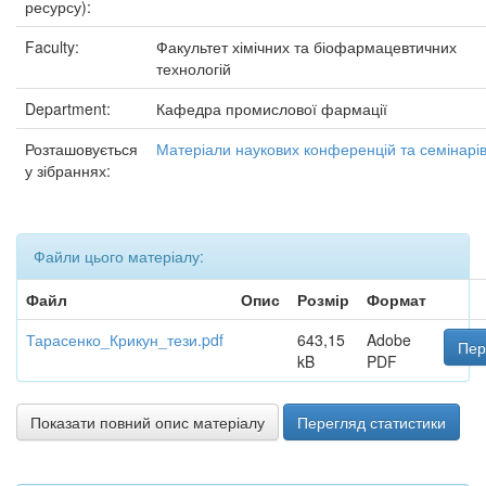
ресурсу):
Faculty:
Факультет хімічних та біофармацевтичних
технологій
Department:
Кафедра промислової фармації
Розташовується
Матеріали наукових конференцій та семінарі
у зібраннях:
Файли цього матеріалу:
Файл
Опис
Розмір
Формат
Тарасенко_Крикун_тези.pdf
643,15
Adobe
Пер
kB
PDF
Показати повний опис матеріалу
Перегляд статистики