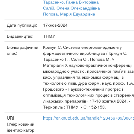
Тарасенко, Ганна Вікторівна
Салій, Олена Олександрівна
Попова, Марія Едуардівна
Дата публікації:
17-жов-2024
Видавництво:
ТНМУ
Бібліографічний
Крикун Є. Система енергоменеджменту
опис:
фармацевтичного виробництва / Крикун Є.,
Тарасенко Г., Салій О., Попова М. //
Матеріали Х науково-практичної конференції 
міжнародною участю, присвяченої пам’яті зав
каф. управління та економіки фармації з
технологією ліків, д-ра фарм. наук, проф. Т.А.
Грошового «Науково-технічний прогрес і
оптимізація технологічних процесів створення
лікарських препаратів» 17-18 жовтня 2024. -
Тернопіль : ТНМУ. - С. 152-153.
URI
https://er.knutd.edu.ua/handle/123456789/3061
(Уніфікований
ідентифікатор