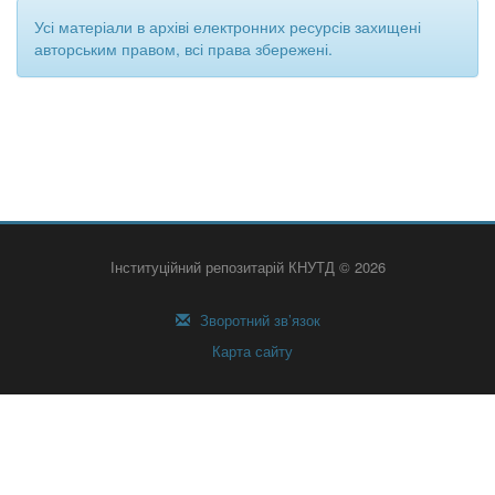
Усі матеріали в архіві електронних ресурсів захищені
авторським правом, всі права збережені.
Інституційний репозитарій КНУТД © 2026
Зворотний зв’язок
Карта сайту