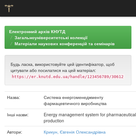
Skip
navigation
Електронний архів КНУТД
Загальноуніверситетські колекції
Матеріали наукових конференцій та семінарів
Будь ласка, використовуйте цей ідентифікатор, щоб
цитувати або посилатися на цей матеріал:
https://er.knutd.edu.ua/handle/123456789/30612
Назва:
Система енергоменеджменту
фармацевтичного виробництва
Інші назви:
Energy management system for pharmaceutical
production
Автори:
Крикун, Євгенія Олександрівна