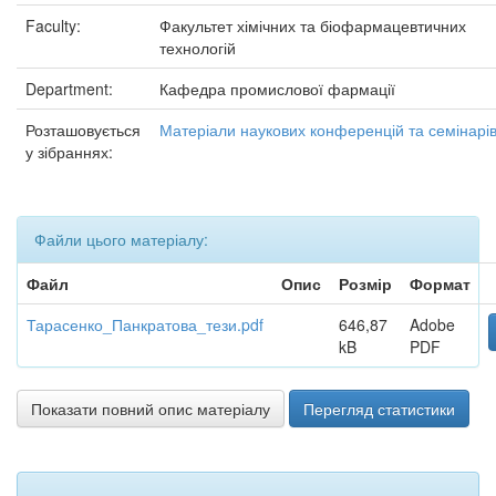
Faculty:
Факультет хімічних та біофармацевтичних
технологій
Department:
Кафедра промислової фармації
Розташовується
Матеріали наукових конференцій та семінарі
у зібраннях:
Файли цього матеріалу:
Файл
Опис
Розмір
Формат
Тарасенко_Панкратова_тези.pdf
646,87
Adobe
kB
PDF
Показати повний опис матеріалу
Перегляд статистики