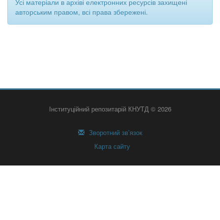
Усі матеріали в архіві електронних ресурсів захищені
авторським правом, всі права збережені.
Інституційний репозитарій КНУТД © 2026
Зворотний зв’язок
Карта сайту