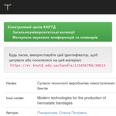
Skip
navigation
Електронний архів КНУТД
Загальноуніверситетські колекції
Матеріали наукових конференцій та семінарів
Будь ласка, використовуйте цей ідентифікатор, щоб
цитувати або посилатися на цей матеріал:
https://er.knutd.edu.ua/handle/123456789/30613
Назва:
Сучасні технології виробнитва гемостатичних
бинтів
Інші назви:
Modern technologies for the production of
hemostatic bandages
Автори:
Панкратова, Олена Петрівна