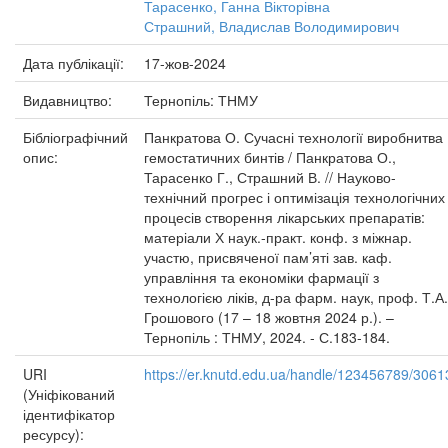
Тарасенко, Ганна Вікторівна
Страшний, Владислав Володимирович
Дата публікації:
17-жов-2024
Видавництво:
Тернопіль: ТНМУ
Бібліографічний
Панкратова О. Сучасні технології виробнитва
опис:
гемостатичних бинтів / Панкратова О.,
Тарасенко Г., Страшний В. // Науково-
технічний прогрес і оптимізація технологічних
процесів створення лікарських препаратів:
матеріали Х наук.-практ. конф. з міжнар.
участю, присвяченої пам’яті зав. каф.
управління та економіки фармації з
технологією ліків, д-ра фарм. наук, проф. Т.А.
Грошового (17 – 18 жовтня 2024 р.). –
Тернопіль : ТНМУ, 2024. - С.183-184.
URI
https://er.knutd.edu.ua/handle/123456789/3061
(Уніфікований
ідентифікатор
ресурсу):