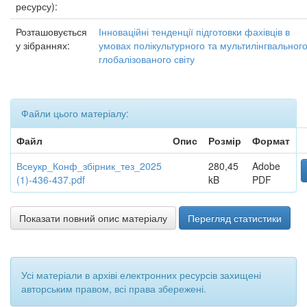
ресурсу):
Розташовується
Інноваційні тенденції підготовки фахівців в
у зібраннях:
умовах полікультурного та мультилінгвальног
глобалізованого світу
Файли цього матеріалу:
Файл
Опис
Розмір
Формат
Всеукр_Конф_збірник_тез_2025
280,45
Adobe
(1)-436-437.pdf
kB
PDF
Показати повний опис матеріалу
Перегляд статистики
Усі матеріали в архіві електронних ресурсів захищені
авторським правом, всі права збережені.