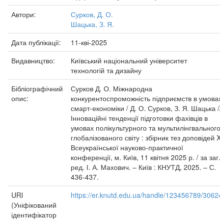
Автори:
Сурков, Д. О.
Шацька, З. Я.
Дата публікації:
11-кві-2025
Видавництво:
Київський національний університет
технологій та дизайну
Бібліографічний
Сурков Д. О. Міжнародна
опис:
конкурентоспроможність підприємств в умова
смарт-економіки / Д. О. Сурков, З. Я. Шацька /
Інноваційні тенденції підготовки фахівців в
умовах полікультурного та мультилінгвальног
глобалізованого світу : збірник тез доповідей 
Всеукраїнської науково-практичної
конференції, м. Київ, 11 квітня 2025 р. / за заг
ред. І. А. Махович. – Київ : КНУТД, 2025. – С.
436-437.
URI
https://er.knutd.edu.ua/handle/123456789/3062
(Уніфікований
ідентифікатор