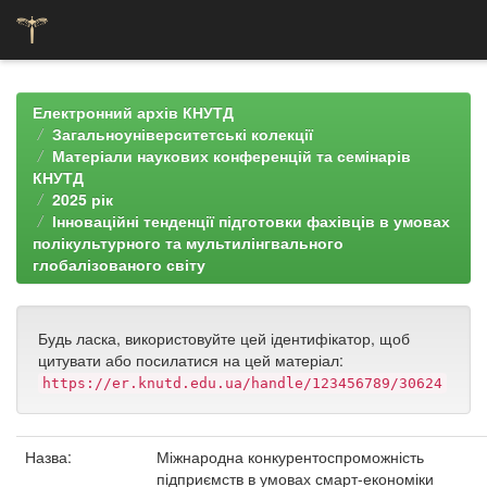
Skip
navigation
Електронний архів КНУТД
Загальноуніверситетські колекції
Матеріали наукових конференцій та семінарів
КНУТД
2025 рік
Інноваційні тенденції підготовки фахівців в умовах
полікультурного та мультилінгвального
глобалізованого світу
Будь ласка, використовуйте цей ідентифікатор, щоб
цитувати або посилатися на цей матеріал:
https://er.knutd.edu.ua/handle/123456789/30624
Назва:
Міжнародна конкурентоспроможність
підприємств в умовах смарт-економіки