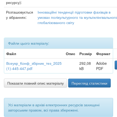
ресурсу):
Розташовується
Інноваційні тенденції підготовки фахівців в
у зібраннях:
умовах полікультурного та мультилінгвальног
глобалізованого світу
Файли цього матеріалу:
Файл
Опис
Розмір
Формат
Всеукр_Конф_збірник_тез_2025
292,08
Adobe
(1)-445-447.pdf
kB
PDF
Показати повний опис матеріалу
Перегляд статистики
Усі матеріали в архіві електронних ресурсів захищені
авторським правом, всі права збережені.