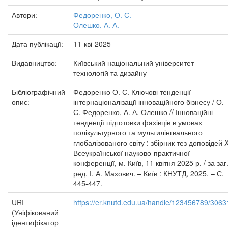
Автори:
Федоренко, О. С.
Олешко, А. А.
Дата публікації:
11-кві-2025
Видавництво:
Київський національний університет
технологій та дизайну
Бібліографічний
Федоренко О. С. Ключові тенденції
опис:
інтернаціоналізації інноваційного бізнесу / О.
С. Федоренко, А. А. Олешко // Інноваційні
тенденції підготовки фахівців в умовах
полікультурного та мультилінгвального
глобалізованого світу : збірник тез доповідей 
Всеукраїнської науково-практичної
конференції, м. Київ, 11 квітня 2025 р. / за заг
ред. І. А. Махович. – Київ : КНУТД, 2025. – С.
445-447.
URI
https://er.knutd.edu.ua/handle/123456789/3063
(Уніфікований
ідентифікатор