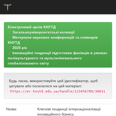
Skip
navigation
Електронний архів КНУТД
Загальноуніверситетські колекції
Матеріали наукових конференцій та семінарів
КНУТД
2025 рік
Інноваційні тенденції підготовки фахівців в умовах
полікультурного та мультилінгвального
глобалізованого світу
Будь ласка, використовуйте цей ідентифікатор, щоб
цитувати або посилатися на цей матеріал:
https://er.knutd.edu.ua/handle/123456789/30631
Назва:
Ключові тенденції інтернаціоналізації
інноваційного бізнесу