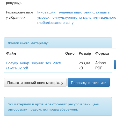
ресурсу):
Розташовується
Інноваційні тенденції підготовки фахівців в
у зібраннях:
умовах полікультурного та мультилінгвальног
глобалізованого світу
Файли цього матеріалу:
Файл
Опис
Розмір
Формат
Всеукр_Конф_збірник_тез_2025
283,03
Adobe
(1)-31-32.pdf
kB
PDF
Показати повний опис матеріалу
Перегляд статистики
Усі матеріали в архіві електронних ресурсів захищені
авторським правом, всі права збережені.