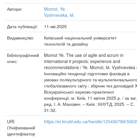
Автори:
Momot, Ye.
Vyshnevska, М.
Дата публікації:
11-кві-2025
Видавництво:
Київський національний університет
технологій та дизайну
Бібліографічний
Momot Ye. The use of agile and scrum in
опис:
international it projects: experience and
recommendations / Ye. Momot, М. Vyshnevska 
Інноваційні тенденції підготовки фахівців в
умовах полікультурного та мультилінгвальног
глобалізованого світу : збірник тез доповідей 
Всеукраїнської науково-практичної
конференції, м. Київ, 11 квітня 2025 р. / за заг
ред. І. А. Махович. – Київ : КНУТД, 2025. – С.
31-32.
URI
https://er.knutd.edu.ua/handle/123456789/3063
(Уніфікований
ідентифікатор