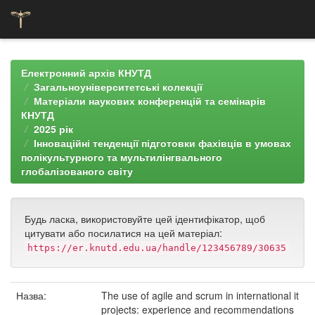
Skip
navigation
Електронний архів КНУТД
Загальноуніверситетські колекції
Матеріали наукових конференцій та семінарів
КНУТД
2025 рік
Інноваційні тенденції підготовки фахівців в умовах
полікультурного та мультилінгвального
глобалізованого світу
Будь ласка, використовуйте цей ідентифікатор, щоб
цитувати або посилатися на цей матеріал:
https://er.knutd.edu.ua/handle/123456789/30635
Назва:
The use of agile and scrum in international it
projects: experience and recommendations