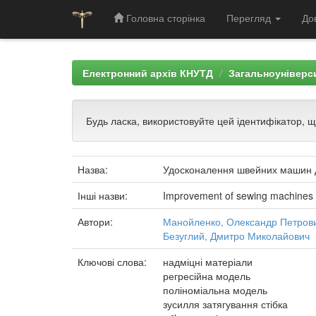
Головна сторінка
Перегляд
До
Skip
navigation
Електронний архів КНУТД
Загальноуніверси
Будь ласка, використовуйте цей ідентифікатор, 
Назва:
Удосконалення швейних машин д
Інші назви:
Improvement of sewing machines fo
Автори:
Манойленко, Олександр Петров
Безуглий, Дмитро Миколайович
Ключові слова:
надміцні матеріали
регресійна модель
поліноміальна модель
зусилля затягування стібка