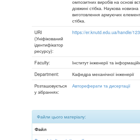
омпозитних виробів на основі вс
довжині стібка. Наукова новизн
виготовлення армуючих елемент
стібка.
URI
https://er.knutd.edu.ua/handle/1
(Уніфікований
ідентифікатор
ресурсу):
Faculty:
Інститут інженерії та інформацій
Department:
Кафедра механічної інженерії
Розташовується
Автореферати та дисертації
у зібраннях:
Файли цього матеріалу:
Файл