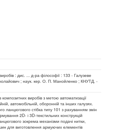
бів : дис. ... д-ра філософії : 133 - Галузеве
олайович ; наук. кер. О. П. Манойленко ; КНУТД. -
композитних виробів з метою автоматизації
ній, автомобільній, оборонній та інших галузях.
о ланцюгового стібка типу 101 з рахуванням змін
армування 2D- і 3D-текстильних конструкцій
нцюгового зокрема механізми подачі нитки,
шин для виготовлення армуючих елементів