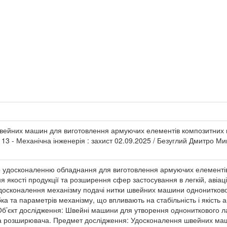
ейних машин для виготовлення армуючих елементів композитних виро
13 - Механічна інженерія : захист 02.09.2025 / Безуглий Дмитро Мик
 удосконаленню обладнання для виготовлення армуючих елементів 
якості продукції та розширення сфер застосування в легкій, авіацій
досконалення механізму подачі нитки швейних машини однонитковог
ка та параметрів механізму, що впливають на стабільність і якість 
’єкт дослідження: Швейні машини для утворення однониткового ла
та розширювача. Предмет дослідження: Удосконалення швейних ма