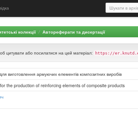
відка
тетські колекції
Автореферати та дисертації
щоб цитувати або посилатися на цей матеріал:
https://er.knutd.
ля виготовлення армуючих елементів композитних виробів
r the production of reinforcing elements of composite products
ич