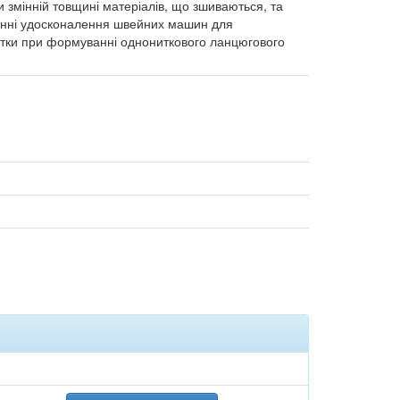
и змінній товщині матеріалів, що зшиваються, та
ванні удосконалення швейних машин для
итки при формуванні однониткового ланцюгового