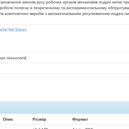
тановлення законів руху робочих органів механізмів подачі нитки пр
а роботи полягає в теоретичному та експериментальному обґрунту
ів композитних виробів з автоматизованим регулюванням подачі н
23456789/30640
них технологій
Опис
Розмір
Формат