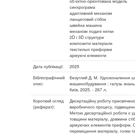
об’єктно-орієнтована модель
синхрограма
адаптивний механізм
ланцюговий стібок
швейна машина
механізм подачі нитки
2D і 3D структури
композитні матеріали
текстильні преформи
армуючі елементи
Дата публікації:
2025
Бібліографічний
Безуглий Д. М. Удосконалення шв
опис:
машинобудування ; галузь знань 
Київ, 2025. - 267 л.
Короткий огляд
Дисертаційну роботу присвячено
(реферат):
виробничого процесу, підвищення 
Метою дисертаційної роботи є у
товщини матеріалу, довжини стіб
армуючих елементів преформ. Об
переміщення матеріалу, голки 