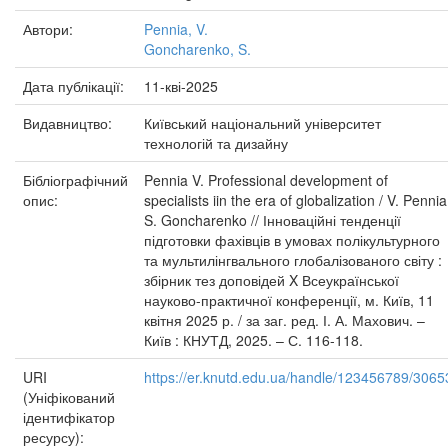
Автори:
Pennia, V.
Goncharenko, S.
Дата публікації:
11-кві-2025
Видавництво:
Київський національний університет
технологій та дизайну
Бібліографічний
Pennia V. Professional development of
опис:
specialists iin the era of globalization / V. Pennia
S. Goncharenko // Інноваційні тенденції
підготовки фахівців в умовах полікультурного
та мультилінгвального глобалізованого світу :
збірник тез доповідей X Всеукраїнської
науково-практичної конференції, м. Київ, 11
квітня 2025 р. / за заг. ред. І. А. Махович. –
Київ : КНУТД, 2025. – С. 116-118.
URI
https://er.knutd.edu.ua/handle/123456789/3065
(Уніфікований
ідентифікатор
ресурсу):