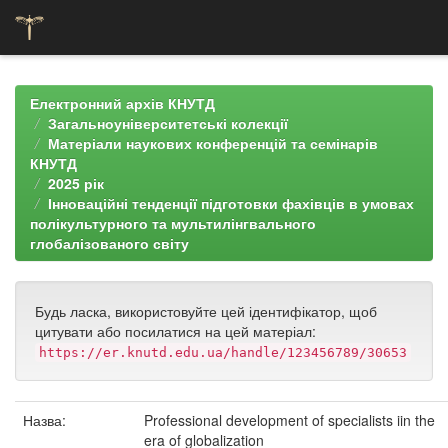
Skip
navigation
Електронний архів КНУТД
Загальноуніверситетські колекції
Матеріали наукових конференцій та семінарів
КНУТД
2025 рік
Інноваційні тенденції підготовки фахівців в умовах
полікультурного та мультилінгвального
глобалізованого світу
Будь ласка, використовуйте цей ідентифікатор, щоб
цитувати або посилатися на цей матеріал:
https://er.knutd.edu.ua/handle/123456789/30653
Назва:
Professional development of specialists iin the
era of globalization