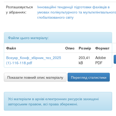
Розташовується
Інноваційні тенденції підготовки фахівців в
у зібраннях:
умовах полікультурного та мультилінгвальног
глобалізованого світу
Файли цього матеріалу:
Файл
Опис
Розмір
Формат
Всеукр_Конф_збірник_тез_2025
203,41
Adobe
(1)-116-118.pdf
kB
PDF
Показати повний опис матеріалу
Перегляд статистики
Усі матеріали в архіві електронних ресурсів захищені
авторським правом, всі права збережені.