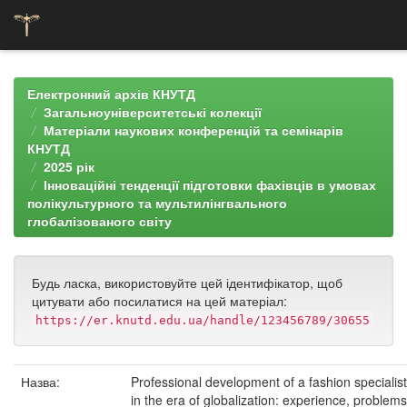
Skip
navigation
Електронний архів КНУТД
Загальноуніверситетські колекції
Матеріали наукових конференцій та семінарів
КНУТД
2025 рік
Інноваційні тенденції підготовки фахівців в умовах
полікультурного та мультилінгвального
глобалізованого світу
Будь ласка, використовуйте цей ідентифікатор, щоб
цитувати або посилатися на цей матеріал:
https://er.knutd.edu.ua/handle/123456789/30655
Назва:
Professional development of a fashion specialist
in the era of globalization: experience, problems