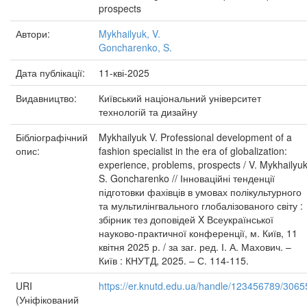
prospects
Автори:
Mykhailyuk, V.
Goncharenko, S.
Дата публікації:
11-кві-2025
Видавництво:
Київський національний університет
технологій та дизайну
Бібліографічний
Mykhailyuk V. Professional development of a
опис:
fashion specialist in the era of globalization:
experience, problems, prospects / V. Mykhailyuk
S. Goncharenko // Інноваційні тенденції
підготовки фахівців в умовах полікультурного
та мультилінгвального глобалізованого світу :
збірник тез доповідей X Всеукраїнської
науково-практичної конференції, м. Київ, 11
квітня 2025 р. / за заг. ред. І. А. Махович. –
Київ : КНУТД, 2025. – С. 114-115.
URI
https://er.knutd.edu.ua/handle/123456789/3065
(Уніфікований