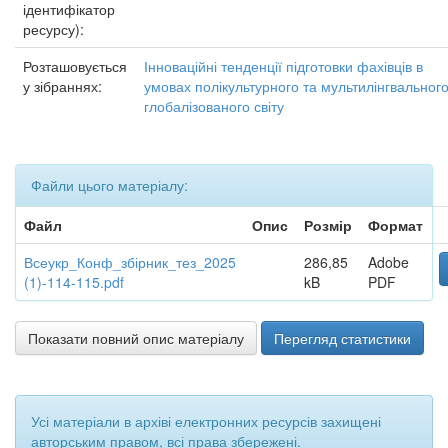
ідентифікатор
ресурсу):
Розташовується
Інноваційні тенденції підготовки фахівців в
у зібраннях:
умовах полікультурного та мультилінгвальног
глобалізованого світу
Файли цього матеріалу:
Файл
Опис
Розмір
Формат
Всеукр_Конф_збірник_тез_2025
286,85
Adobe
(1)-114-115.pdf
kB
PDF
Показати повний опис матеріалу
Перегляд статистики
Усі матеріали в архіві електронних ресурсів захищені
авторським правом, всі права збережені.