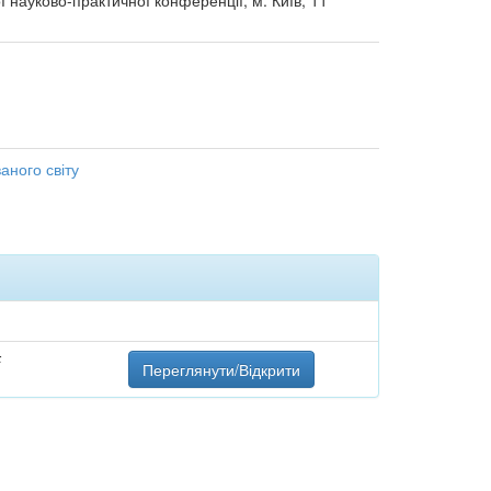
ї науково-практичної конференції, м. Київ, 11
аного світу
F
Переглянути/Відкрити