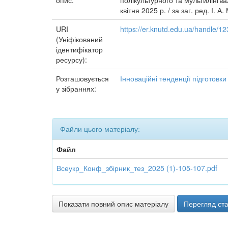
опис:
полікультурного та мультилінгва
квітня 2025 р. / за заг. ред. І. 
URI
https://er.knutd.edu.ua/handle/
(Уніфікований
ідентифікатор
ресурсу):
Розташовується
Інноваційні тенденції підготовк
у зібраннях:
Файли цього матеріалу:
Файл
Всеукр_Конф_збірник_тез_2025 (1)-105-107.pdf
Показати повний опис матеріалу
Перегляд ста