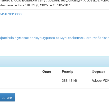
льного глобалізованого світу : збірник тез доповідей X Всеукраїнсько
А. Махович. – Київ : КНУТД, 2025. – С. 105-107.
123456789/30660
и фахівців в умовах полікультурного та мультилінгвального глобалізов
Опис
Розмір
Формат
288,43 kB
Adobe PD
тистики