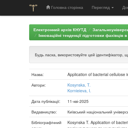
Головна сторінка
Перегляд
До
Skip
navigation
Електронний архів КНУТД
Загальноуніверси
Інноваційні тенденції підготовки фахівців 
Будь ласка, використовуйте цей ідентифікатор, 
Назва:
Application of bacterial cellulose 
Автори:
Kosynska, T.
Kornieieva, I.
Дата публікації:
11-кві-2025
Видавництво:
Київський національний універс
Бібліографічний
Kosynska T. Application of bacteri