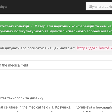
відка
тетські колекції
Матеріали наукових конференцій та семін
в умовах полікультурного та мультилінгвального глобалізовано
щоб цитувати або посилатися на цей матеріал:
https://er.knutd.
in the medical field
итет технологій та дизайну
al cellulose in the medical field / T. Kosynska, I. Kornieieva // Іннова