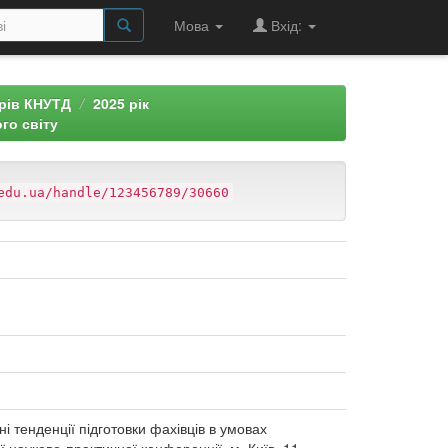
Мова
Вхід:
арів КНУТД
2025 рік
го світу
edu.ua/handle/123456789/30660
ційні тенденції підготовки фахівців в умовах