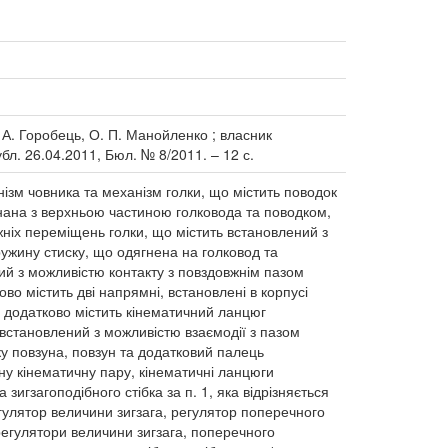
 А. Горобець, О. П. Манойленко ; власник
бл. 26.04.2011, Бюл. № 8/2011. – 12 с.
ізм човника та механізм голки, що містить поводок
днана з верхньою частиною голковода та поводком,
ніх переміщень голки, що містить встановлений з
ужину стиску, що одягнена на голковод та
ий з можливістю контакту з повздовжнім пазом
во містить дві напрямні, встановлені в корпусі
 додатково містить кінематичний ланцюг
встановлений з можливістю взаємодії з пазом
у повзуна, повзун та додатковий палець
ну кінематичну пару, кінематичні ланцюги
игзагоподібного стібка за п. 1, яка відрізняється
гулятор величини зигзага, регулятор поперечного
регулятори величини зигзага, поперечного