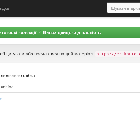
відка
тетські колекції
Винахідницька діяльність
щоб цитувати або посилатися на цей матеріал:
https://er.knutd.
подібного стібка
machine
ич