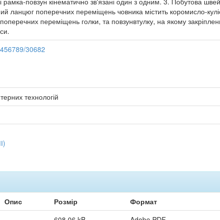
і рамка-повзун кінематично зв'язані один з одним. 3. Побутова швей
ний ланцюг поперечних переміщень човника містить коромисло-куліс
оперечних переміщень голки, та повзунвтулку, на якому закріплени
си.
23456789/30682
терних технологій
І)
Опис
Розмір
Формат
608,06 kB
Adobe PDF