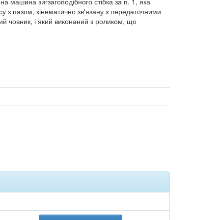
на машина зигзагоподібного стібка за п. 1, яка
у з пазом, кінематично зв'язану з передаточними
й човник, і який виконаний з роликом, що