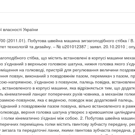
 власності України
00 (2011.01). Побутова швейна машина зигзагоподібного стібка / В.
ет технологій та дизайну. – № u201012387 ; заявл. 20.10.2010 ; опу
гоподібного стібка, що містить встановлені в корпусі машини механ
но з'єднаний з верхньою головкою шатуна, нижня головка якого з'є
міщення на голководі, пристрій для регулювання величини поздовж
ня повзун, виконаний з повздовжнім пазом, перемикач з пазом, пр
ісою-напрямною, з'єднаною з повзуном, палець повідка, встановлен
 встановленого в корпусі машини, яка відрізняється тим, що додатко
ь кінематичний ланцюг поперечних рухів човника, а механізм голки
рамкою-повзуном, яка є веденою, поводок має додатковий палець, 
єднаний з повздовжнім пазом повзуна, вільно встановленого в рамк
д голковода, верхня головка шатуна утворює з кривошипом циліндрич
 голки кінематично з'єднані між собою. 2. Побутова швейна машина з
перечних переміщень голки містить гвинтову зубчасту передачу, ре
 зигзага та передаточні ланки, якими гвинтова зубчаста передача, 