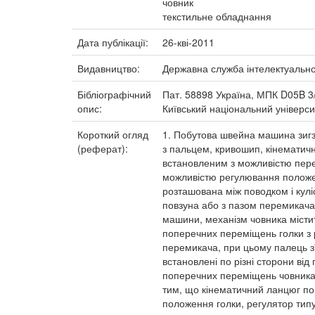
човник
текстильне обладнання
Дата публікації:
26-кві-2011
Видавництво:
Державна служба інтелектуальної
Бібліографічний
Пат. 58898 Україна, МПК D05B 3/
опис:
Київський національний університ
Короткий огляд
1. Побутова швейна машина зигза
(реферат):
з пальцем, кривошип, кінематич
встановленим з можливістю пере
можливістю регулювання положен
розташована між поводком і кул
повзуна або з пазом перемикача,
машини, механізм човника містит
поперечних переміщень голки з 
перемикача, при цьому палець з'
встановлені по різні сторони ві
поперечних переміщень човника і
тим, що кінематичний ланцюг по
положення голки, регулятор типу