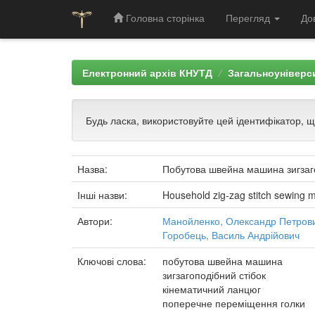
Головна сторінка
Перегляд
До
Skip
navigation
Електронний архів КНУТД
Загальноуніверси
Будь ласка, використовуйте цей ідентифікатор, 
Назва:
Побутова швейна машина зигзаго
Інші назви:
Household zig-zag stitch sewing 
Автори:
Манойленко, Олександр Петров
Горобець, Василь Андрійович
Ключові слова:
побутова швейна машина
зигзагоподібний стібок
кінематичний ланцюг
поперечне переміщення голки