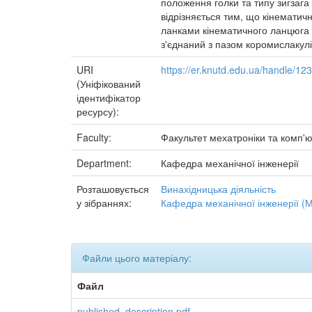
положення голки та типу зигзага 
відрізняється тим, що кінематич
ланками кінематичного ланцюга п
з'єднаний з пазом коромислакулі
URI
https://er.knutd.edu.ua/handle/1
(Уніфікований
ідентифікатор
ресурсу):
Faculty:
Факультет мехатроніки та комп'ю
Department:
Кафедра механічної інженерії
Розташовується
Винахідницька діяльність
у зібраннях:
Кафедра механічної інженерії (М
Файли цього матеріалу:
Файл
published_description.pdf