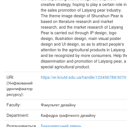
creative strategy, hoping to play a certain role in
the sales promotion of Laiyang pear industry.
The theme image design of Shunshun Pear is
based on literature research and market
research, and the market research of Laiyang
Pear is carried out through IP design, logo
design, illustration design, main visual poster
design and UI design, so as to attract people's
attention to the agricultural products in Laiyang
and be recognized by more consumers. Help th
dissemination and promotion of Laiyang pear, a
special agricultural product.
URI
https://er.knutd.edu.ua/handle/123456789/3070
(Уніфікований
ідентифікатор
ресурсу):
Faculty:
Факультет дизайну
Department:
Кафедра графічного дизайну
Розташовується
Бакалаврський рівень