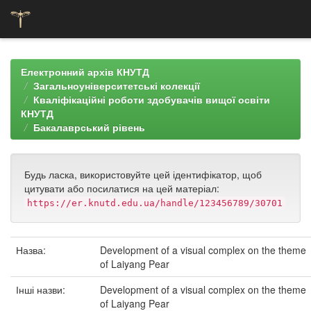
Skip
navigation
Електронний архів КНУТД
Загальноуніверситетські колекції
Кваліфікаційні роботи здобувачів вищої освіти
КНУТД
Бакалаврський рівень
Будь ласка, використовуйте цей ідентифікатор, щоб
цитувати або посилатися на цей матеріал:
https://er.knutd.edu.ua/handle/123456789/30701
Назва:
Development of a visual complex on the theme
of Laiyang Pear
Інші назви:
Development of a visual complex on the theme
of Laiyang Pear