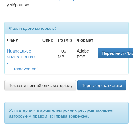
у зібраннях:
Файли цього матеріалу:
Файл
Опис
Розмір
Формат
HuangLuxue
1,06
Adobe
Переглянути/Ві
202081030047
MB
PDF
-
-Н_removed.pdf
Показати повний опис матеріалу
Перегляд статистики
Усі матеріали в архіві електронних ресурсів захищені
авторським правом, всі права збережені.