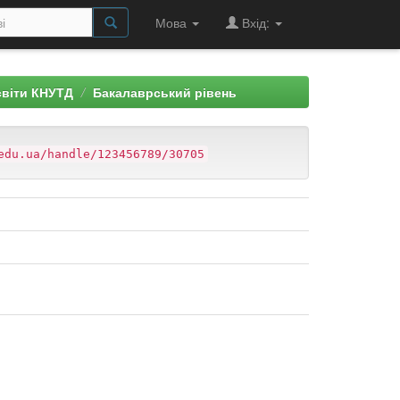
Мова
Вхід:
світи КНУТД
Бакалаврський рівень
edu.ua/handle/123456789/30705