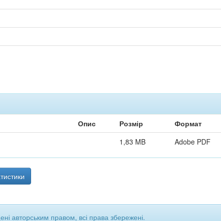
Опис
Розмір
Формат
1,83 MB
Adobe PDF
тистики
щені авторським правом, всі права збережені.