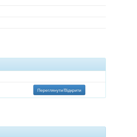
Переглянути/Відкрити