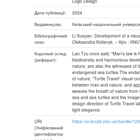
Logo Design
Дата публікації:
2024
Видавництво:
Київський національний універси
Бібліографічний
Li Xueyan. Development of a visual
опис:
Oleksandra Kolisnyk. – Kyiv : KNU
Короткий огляд
Lao Tzu once said, "Man's law is h
(реферат):
biodiversity and harmonious develo
nature, are also the witnesses of t
endangered sea turtles.The endange
of nature, "Turtle Travel" visual 
between man and nature, and appea
weaves the breath of nature from t
sea and sea turtles and the image 
design direction of Turtle Travel ta
light elegance.
URI
https://er.knutd.edu.ua/handle/1
(Уніфікований
ідентифікатор