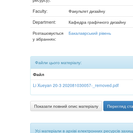
ресурсу):
Faculty:
Факультет дизайну
Department:
Кафедра графічного дизайну
Розташовується
Бакалаврський рівень
у зібраннях:
Файли цього матеріалу:
Файл
Li Xueyan 20-3 202081030057-_removed.pdf
Показати повний опис матеріалу
Перегляд ста
Усі матеріали в архіві електронних ресурсів захи