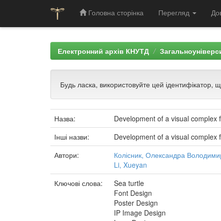
Головна сторінка
Перегляд
До
Skip
navigation
Електронний архів КНУТД
Загальноуніверси
Будь ласка, використовуйте цей ідентифікатор, 
Назва:
Development of a visual complex f
Інші назви:
Development of a visual complex f
Автори:
Колісник, Олександра Володими
Li, Xueyan
Ключові слова:
Sea turtle
Font Design
Poster Design
IP Image Design