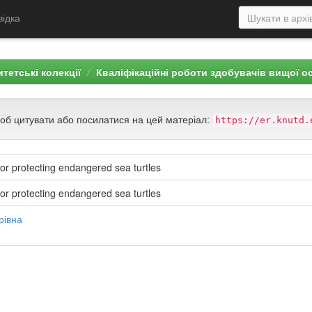
відка
тетські колекції
Кваліфікаційні роботи здобувачів вищої о
щоб цитувати або посилатися на цей матеріал:
https://er.knutd.
or protecting endangered sea turtles
or protecting endangered sea turtles
рівна