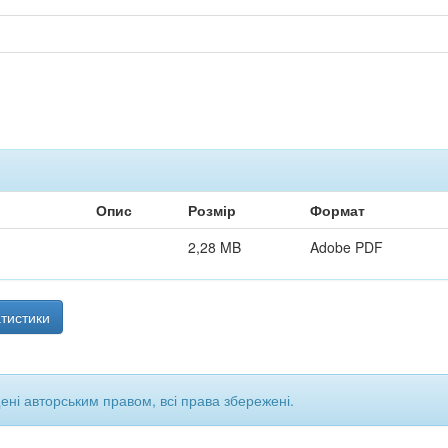
Опис
Розмір
Формат
2,28 MB
Adobe PDF
тистики
щені авторським правом, всі права збережені.