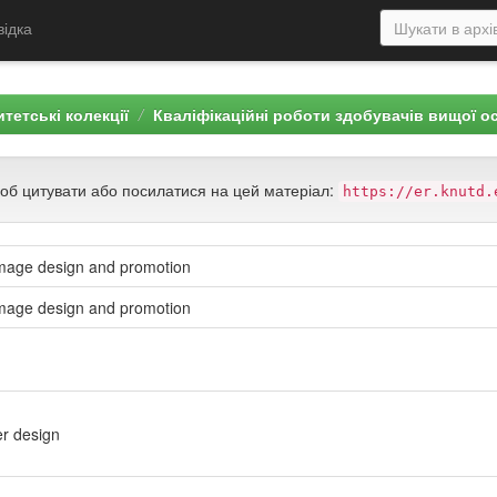
відка
тетські колекції
Кваліфікаційні роботи здобувачів вищої о
щоб цитувати або посилатися на цей матеріал:
https://er.knutd.
 image design and promotion
 image design and promotion
er design