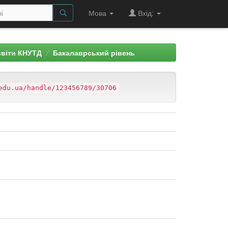
Мова
Вхід:
світи КНУТД
Бакалаврський рівень
edu.ua/handle/123456789/30706