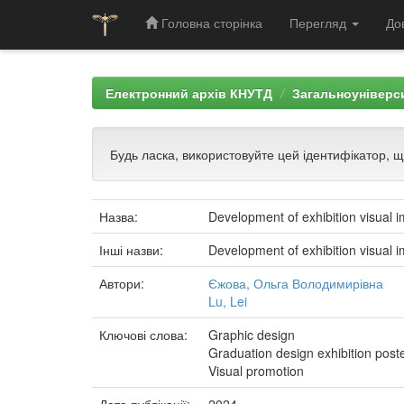
Головна сторінка
Перегляд
До
Skip
navigation
Електронний архів КНУТД
Загальноуніверси
Будь ласка, використовуйте цей ідентифікатор, 
Назва:
Development of exhibition visual
Інші назви:
Development of exhibition visual
Автори:
Єжова, Ольга Володимирівна
Lu, Lei
Ключові слова:
Graphic design
Graduation design exhibition post
Visual promotion