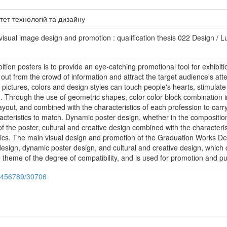
тет технологій та дизайну
isual image design and promotion : qualification thesis 022 Design / Lu 
ition posters is to provide an eye-catching promotional tool for exhibitio
ut from the crowd of information and attract the target audience's att
pictures, colors and design styles can touch people's hearts, stimulat
on. Through the use of geometric shapes, color color block combination i
layout, and combined with the characteristics of each profession to carry
racteristics to match. Dynamic poster design, whether in the compositi
of the poster, cultural and creative design combined with the characteri
tics. The main visual design and promotion of the Graduation Works Desi
esign, dynamic poster design, and cultural and creative design, which 
 theme of the degree of compatibility, and is used for promotion and pub
23456789/30706