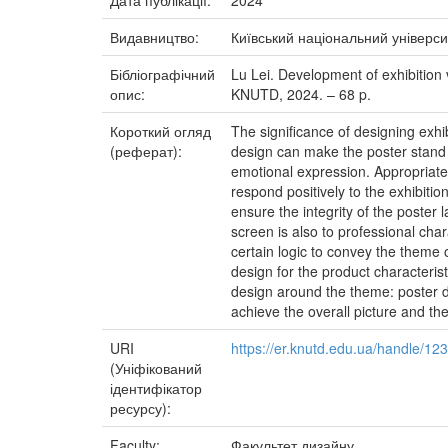
Дата публікації:
2024
Видавництво:
Київський національний універси
Бібліографічний
Lu Lei. Development of exhibition v
опис:
KNUTD, 2024. – 68 p.
Короткий огляд
The significance of designing exhib
(реферат):
design can make the poster stand o
emotional expression. Appropriate 
respond positively to the exhibiti
ensure the integrity of the poster 
screen is also to professional cha
certain logic to convey the theme 
design for the product characteris
design around the theme: poster d
achieve the overall picture and the
URI
https://er.knutd.edu.ua/handle/1
(Уніфікований
ідентифікатор
ресурсу):
Faculty:
Факультет дизайну