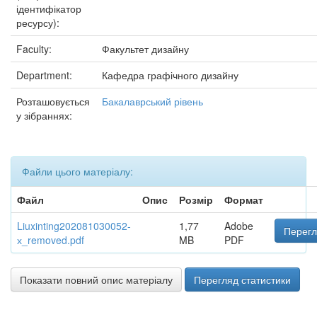
ідентифікатор
ресурсу):
Faculty:
Факультет дизайну
Department:
Кафедра графічного дизайну
Розташовується
Бакалаврський рівень
у зібраннях:
Файли цього матеріалу:
Файл
Опис
Розмір
Формат
Liuxinting202081030052-
1,77
Adobe
Перегл
х_removed.pdf
MB
PDF
Показати повний опис матеріалу
Перегляд статистики