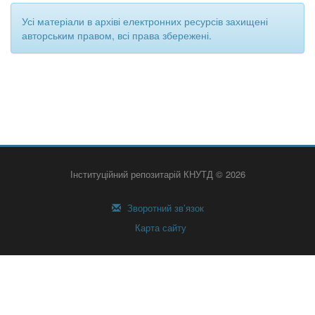
Усі матеріали в архіві електронних ресурсів захищені
авторським правом, всі права збережені.
Інституційний репозитарій КНУТД © 2026
Зворотний зв’язок
Карта сайту