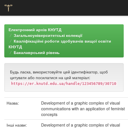
Skip
navigation
Електронний архів КНУТД
Загальноуніверситетські колекції
Кваліфікаційні роботи здобувачів вищої освіти
КНУТД
Бакалаврський рівень
Будь ласка, використовуйте цей ідентифікатор, щоб
цитувати або посилатися на цей матеріал:
https://er.knutd.edu.ua/handle/123456789/30710
Назва:
Development of a graphic complex of visual
communications with an application of feminist
concepts
Інші назви:
Development of a graphic complex of visual